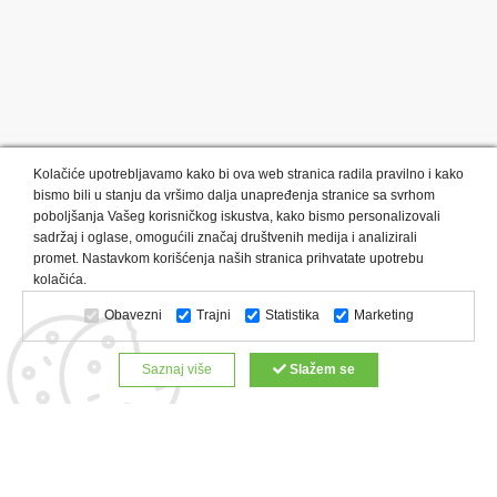
Kolačiće upotrebljavamo kako bi ova web stranica radila pravilno i kako
bismo bili u stanju da vršimo dalja unapređenja stranice sa svrhom
poboljšanja Vašeg korisničkog iskustva, kako bismo personalizovali
sadržaj i oglase, omogućili značaj društvenih medija i analizirali
promet. Nastavkom korišćenja naših stranica prihvatate upotrebu
Kategorije proizvoda:
Olovke i markeri
Privesci i trakice
kolačića.
Upaljači
USB
Tehnologija
Tekstil
Kačketi i kape
Obavezni
Trajni
Statistika
Marketing
Notesi i rokovnici
Kancelarija
Satovi
Kišobrani
Torbe i putovanja
Kuhinjski setovi
Alati i oprema
Saznaj više
Slažem se
Relaksacija, lepota i zdravlje
Kalendari
Custom proizvodi
Digitalna štampa
Proizvodi:
Reklamne majice
Štampa na šoljama
Rokovnici
Reklamne kese
Roll up baneri
Reklamni peškiri
Reklamni kačketi
Notesi