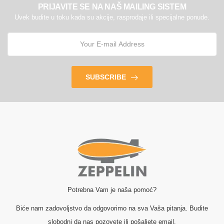
PRIJAVITE SE NA NAŠ MAILING SISTEM
Uvek budite u toku kada su akcije, rasprodaje ili specijalne ponude.
SUBSCRIBE
Potrebna Vam je naša pomoć?
Biće nam zadovoljstvo da odgovorimo na sva Vaša pitanja. Budite
slobodni da nas pozovete ili pošaljete email.