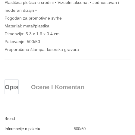
Plastična pločica u sredini • Vizuelni akcenat • Jednostavan i
moderan dizajn •
Pogodan za promotivne svrhe
Materijal: metal/plastika
Dimenzija: 5.3 x 1.6 x 0.4 cm
Pakovanje: 500/50
Preporučena štampa: laserska gravura
Opis
Ocene I Komentari
Brend
Informacije o paketu
500/50