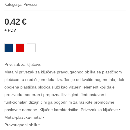
Kategorija:
Privesci
0.42 €
+ PDV
Privezak za ključeve
Metalni privezak za ključeve pravougaonog oblika sa plastičnom
pločicom u središnjem delu. Izrađen je od kvalitetnog metala, dok
obojena plastična pločica služi kao vizuelni element koji daje
proizvodu moderan i prepoznatljiv izgled. Jednostavan i
funkcionalan dizajn čini ga pogodnim za različite promotivne i
poslovne namene. Ključne karakteristike: Privezak za ključeve •
Metal-plastika-metal •
Pravougaoni oblik •