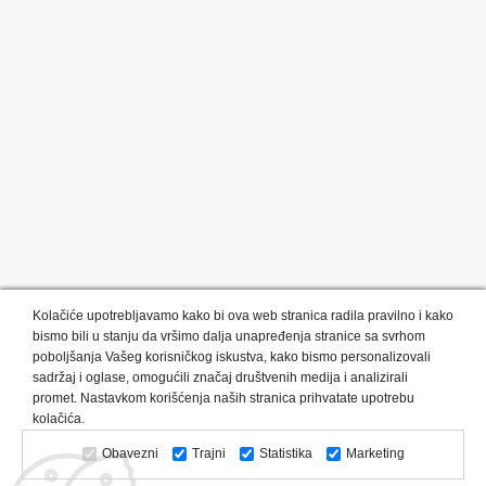
Kolačiće upotrebljavamo kako bi ova web stranica radila pravilno i kako
bismo bili u stanju da vršimo dalja unapređenja stranice sa svrhom
poboljšanja Vašeg korisničkog iskustva, kako bismo personalizovali
sadržaj i oglase, omogućili značaj društvenih medija i analizirali
promet. Nastavkom korišćenja naših stranica prihvatate upotrebu
Kategorije proizvoda:
Olovke i markeri
Privesci i trakice
kolačića.
Upaljači
USB
Tehnologija
Tekstil
Kačketi i kape
Obavezni
Trajni
Statistika
Marketing
Notesi i rokovnici
Kancelarija
Satovi
Kišobrani
Torbe i putovanja
Kuhinjski setovi
Alati i oprema