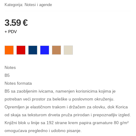
Kategorija:
Notesi i agende
3.59 €
+ PDV
Notes
B5
Notes formata
B5 sa zaobljenim ivicama, namenjen korisnicima kojima je
potreban veći prostor za beleške u poslovnom okruženju.
Opremljen je elastičnom trakom i držačem za olovku, dok Korica
od skaja sa teksturom drveta pruža prirodan i prepoznatljiv izgled.
Knjižni blok u linije sa 192 strane krem papira gramature 80 g/m²
omogućava pregledno i udobno pisanje.