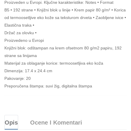
Proizveden u Evropi. Ključne karakteristike: Notes • Format
B5 • 192 strane • Knjižni blok u linije • Krem papir 80 g/m² • Korica
od termoosetljive eko kože sa teksturom drveta • Zaobljene ivice •
Elastična traka •
Držač za olovku •
Proizvedeno u Evropi
Knjižni blok: odštampan na krem ofsetnom 80 g/m2 papiru, 192
strane sa linijama
Materijal za oblaganje korice: termoosetljiva eko koža
Dimenzija: 17.4 x 24.4 cm
Pakovanje: 20
Preporučena štampa: suvi žig, digitalna štampa
Opis
Ocene I Komentari