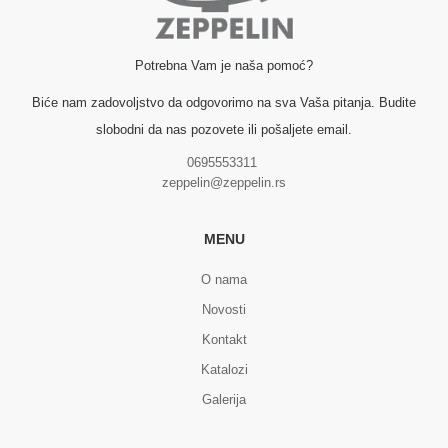
Potrebna Vam je naša pomoć?
Biće nam zadovoljstvo da odgovorimo na sva Vaša pitanja. Budite
slobodni da nas pozovete ili pošaljete email.
0695553311
zeppelin@zeppelin.rs
MENU
O nama
Novosti
Kontakt
Katalozi
Galerija