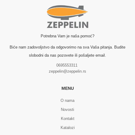
Potrebna Vam je naša pomoć?
Biće nam zadovoljstvo da odgovorimo na sva Vaša pitanja. Budite
slobodni da nas pozovete ili pošaljete email.
0695553311
zeppelin@zeppelin.rs
MENU
O nama
Novosti
Kontakt
Katalozi