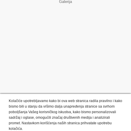
Galerija
Kolačiće upotrebljavamo kako bi ova web stranica radila pravilno i kako
bismo bili u stanju da vršimo dalja unapređenja stranice sa svrhom
poboljšanja Vašeg korisničkog iskustva, kako bismo personalizovali
sadržaj i oglase, omogućili značaj društvenih medija i analizirali
promet. Nastavkom korišćenja naših stranica prihvatate upotrebu
Kategorije proizvoda:
Olovke i markeri
Privesci i trakice
kolačića.