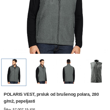
POLARIS VEST, prsluk od brušenog polara, 280
g/m2, pepeljasti
Šifra: 57.007.15-XXL