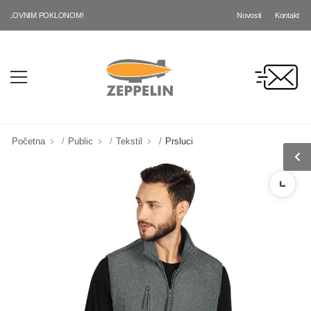
Novosti
Kontakt
OVNIM POKLONOM!
Početna
Public
Tekstil
Prsluci