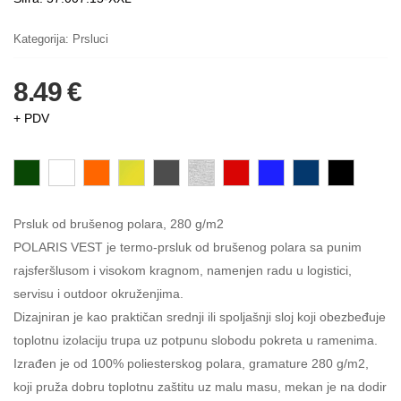
Kategorija:
Prsluci
8.49 €
+ PDV
Prsluk od brušenog polara, 280 g/m2
POLARIS VEST je termo-prsluk od brušenog polara sa punim
rajsferšlusom i visokom kragnom, namenjen radu u logistici,
servisu i outdoor okruženjima.
Dizajniran je kao praktičan srednji ili spoljašnji sloj koji obezbeđuje
toplotnu izolaciju trupa uz potpunu slobodu pokreta u ramenima.
Izrađen je od 100% poliesterskog polara, gramature 280 g/m2,
koji pruža dobru toplotnu zaštitu uz malu masu, mekan je na dodir