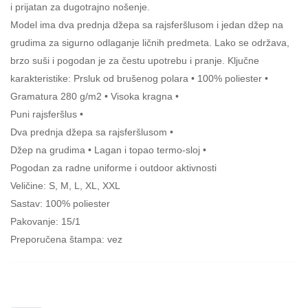
i prijatan za dugotrajno nošenje.
Model ima dva prednja džepa sa rajsferšlusom i jedan džep na
grudima za sigurno odlaganje ličnih predmeta. Lako se održava,
brzo suši i pogodan je za čestu upotrebu i pranje. Ključne
karakteristike: Prsluk od brušenog polara • 100% poliester •
Gramatura 280 g/m2 • Visoka kragna •
Puni rajsferšlus •
Dva prednja džepa sa rajsferšlusom •
Džep na grudima • Lagan i topao termo-sloj •
Pogodan za radne uniforme i outdoor aktivnosti
Veličine: S, M, L, XL, XXL
Sastav: 100% poliester
Pakovanje: 15/1
Preporučena štampa: vez