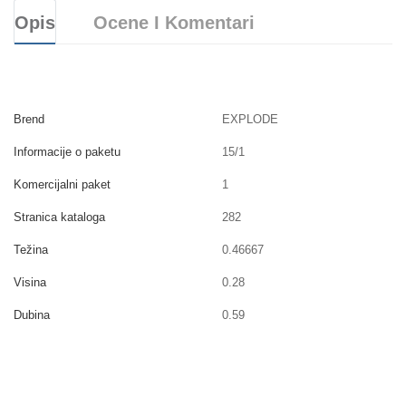
Opis
Ocene I Komentari
Brend
EXPLODE
Informacije o paketu
15/1
Komercijalni paket
1
Stranica kataloga
282
Težina
0.46667
Visina
0.28
Dubina
0.59