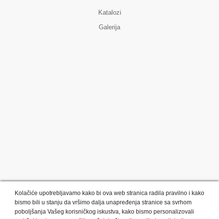
Katalozi
Galerija
Kolačiće upotrebljavamo kako bi ova web stranica radila pravilno i kako
bismo bili u stanju da vršimo dalja unapređenja stranice sa svrhom
poboljšanja Vašeg korisničkog iskustva, kako bismo personalizovali