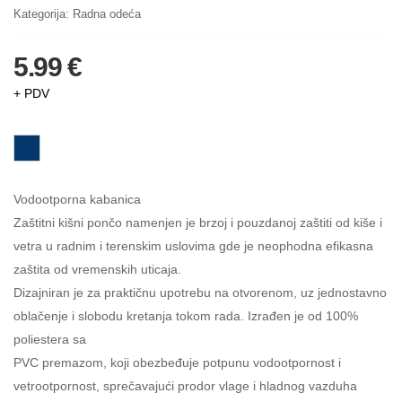
Kategorija:
Radna odeća
5.99 €
+ PDV
Vodootporna kabanica
Zaštitni kišni pončo namenjen je brzoj i pouzdanoj zaštiti od kiše i
vetra u radnim i terenskim uslovima gde je neophodna efikasna
zaštita od vremenskih uticaja.
Dizajniran je za praktičnu upotrebu na otvorenom, uz jednostavno
oblačenje i slobodu kretanja tokom rada. Izrađen je od 100%
poliestera sa
PVC premazom, koji obezbeđuje potpunu vodootpornost i
vetrootpornost, sprečavajući prodor vlage i hladnog vazduha