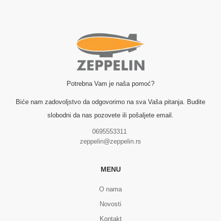
Potrebna Vam je naša pomoć?
Biće nam zadovoljstvo da odgovorimo na sva Vaša pitanja. Budite
slobodni da nas pozovete ili pošaljete email.
0695553311
zeppelin@zeppelin.rs
MENU
O nama
Novosti
Kontakt