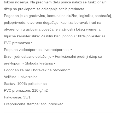
tokom nošenja. Na prednjem delu ponča nalazi se funkcionalni
džep sa preklopom za odlaganje sitnih predmeta.
Pogodan je za građevinu, komunalne službe, logistiku, saobraćaj,
poljoprivredu, otvorene događaje, kao i za boravak i rad na
otvorenom u uslovima povećane vlažnosti i lošeg vremena.
Ključne karakteristike: Zaštitni kišni pončo • 100% poliester sa
PVC premazom •
Potpuna vodootpornost i vetrootpornost •
Brzo i jednostavno oblačenje • Funkcionalni prednji džep sa
preklopom • Sloboda kretanja •
Pogodan za rad i boravak na otvorenom
Veličina: univerzalna
Sastav: 100% poliester sa
PVC premazom, 210 g/m2
Pakovanje: 35/1
Preporučena štampa: sito, preslikač