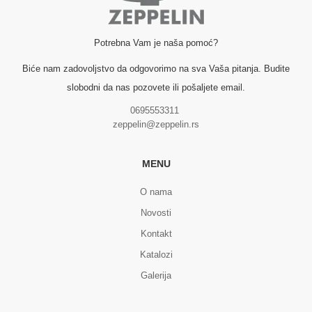
Potrebna Vam je naša pomoć?
Biće nam zadovoljstvo da odgovorimo na sva Vaša pitanja. Budite
slobodni da nas pozovete ili pošaljete email.
0695553311
zeppelin@zeppelin.rs
MENU
O nama
Novosti
Kontakt
Katalozi
Galerija