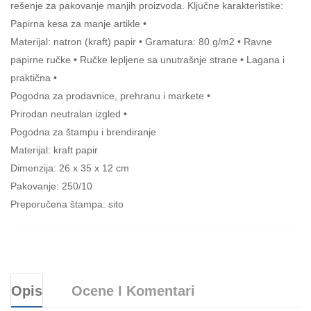
rešenje za pakovanje manjih proizvoda. Ključne karakteristike:
Papirna kesa za manje artikle •
Materijal: natron (kraft) papir • Gramatura: 80 g/m2 • Ravne
papirne ručke • Ručke lepljene sa unutrašnje strane • Lagana i
praktična •
Pogodna za prodavnice, prehranu i markete •
Prirodan neutralan izgled •
Pogodna za štampu i brendiranje
Materijal: kraft papir
Dimenzija: 26 x 35 x 12 cm
Pakovanje: 250/10
Preporučena štampa: sito
Opis
Ocene I Komentari