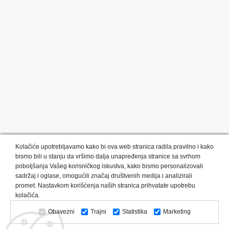
Kolačiće upotrebljavamo kako bi ova web stranica radila pravilno i kako
bismo bili u stanju da vršimo dalja unapređenja stranice sa svrhom
poboljšanja Vašeg korisničkog iskustva, kako bismo personalizovali
sadržaj i oglase, omogućili značaj društvenih medija i analizirali
promet. Nastavkom korišćenja naših stranica prihvatate upotrebu
Kategorije proizvoda:
Olovke i markeri
Privesci i trakice
kolačića.
Upaljači
USB
Tehnologija
Tekstil
Kačketi i kape
Obavezni
Trajni
Statistika
Marketing
Notesi i rokovnici
Kancelarija
Satovi
Kišobrani
Torbe i putovanja
Kuhinjski setovi
Alati i oprema