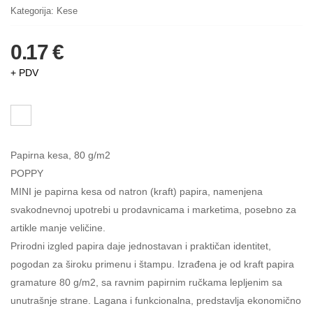
Kategorija:
Kese
0.17 €
+ PDV
Papirna kesa, 80 g/m2
POPPY
MINI je papirna kesa od natron (kraft) papira, namenjena
svakodnevnoj upotrebi u prodavnicama i marketima, posebno za
artikle manje veličine.
Prirodni izgled papira daje jednostavan i praktičan identitet,
pogodan za široku primenu i štampu. Izrađena je od kraft papira
gramature 80 g/m2, sa ravnim papirnim ručkama lepljenim sa
unutrašnje strane. Lagana i funkcionalna, predstavlja ekonomično