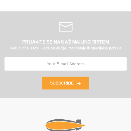
PRIJAVITE SE NA NAŠ MAILING SISTEM
Uvek budite u toku kada su akcije, rasprodaje ili specijalne ponude.
SUBSCRIBE