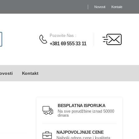
Novosti
Kontakt
Pozovite Nas
:
+381 69 555 33 11
ovosti
Kontakt
BESPLATNA ISPORUKA
Na sve porudžbine iznad 50000
dinara
NAJPOVOLJNIJE CENE
Najbolji odnos cene i kvaliteta