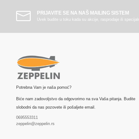
PRIJAVITE SE NA NAŠ MAILING SISTEM
Uvek budite u toku kada su akcije, rasprodaje ili specija
Potrebna Vam je naša pomoć?
Biće nam zadovoljstvo da odgovorimo na sva Vaša pitanja. Budite
slobodni da nas pozovete ili pošaljete email.
0695553311
zeppelin@zeppelin.rs