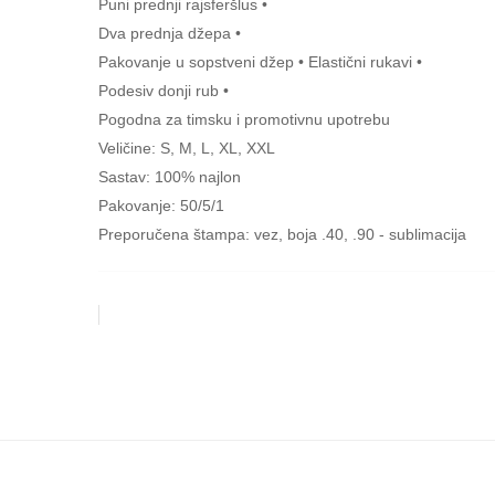
Puni prednji rajsferšlus •
Dva prednja džepa •
Pakovanje u sopstveni džep • Elastični rukavi •
Podesiv donji rub •
Pogodna za timsku i promotivnu upotrebu
Veličine: S, M, L, XL, XXL
Sastav: 100% najlon
Pakovanje: 50/5/1
Preporučena štampa: vez, boja .40, .90 - sublimacija