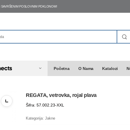
ŠIM SAVRŠENIM POSLOVNIM POKLONOM!
Početna
O Nama
Katalozi
N
REGATA, vetrovka, rojal plava
Šifra: 57.002.23-XXL
Kategorija:
Jakne