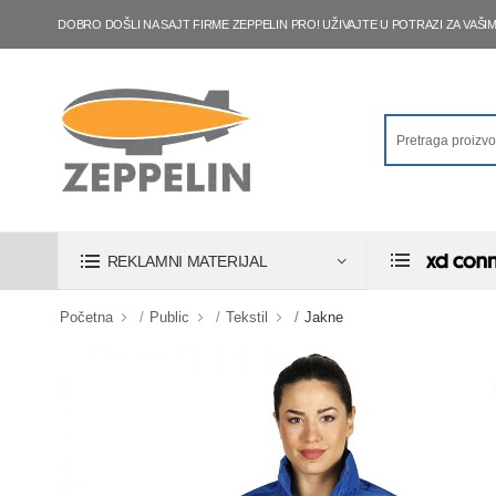
DOBRO DOŠLI NA SAJT FIRME ZEPPELIN PRO! UŽIVAJTE U POTRAZI ZA VA
REKLAMNI MATERIJAL
Početna
Public
Tekstil
Jakne