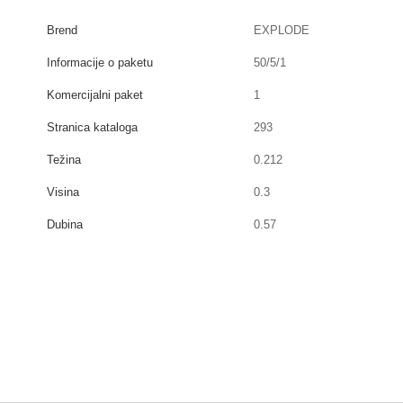
Brend
EXPLODE
Informacije o paketu
50/5/1
Komercijalni paket
1
Stranica kataloga
293
Težina
0.212
Visina
0.3
Dubina
0.57