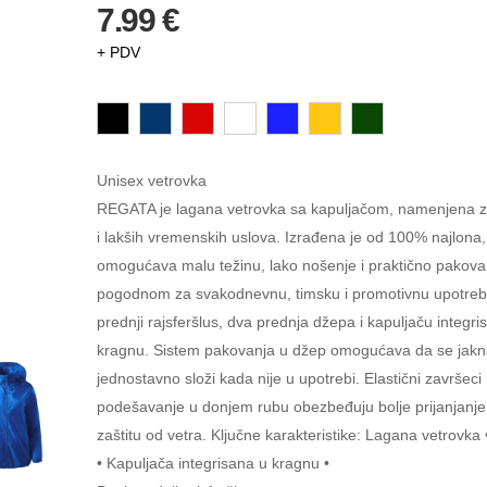
7.99 €
+ PDV
Unisex vetrovka
REGATA je lagana vetrovka sa kapuljačom, namenjena zaš
i lakših vremenskih uslova. Izrađena je od 100% najlona,
omogućava malu težinu, lako nošenje i praktično pakovan
pogodnom za svakodnevnu, timsku i promotivnu upotreb
prednji rajsferšlus, dva prednja džepa i kapuljaču integri
kragnu. Sistem pakovanja u džep omogućava da se jak
jednostavno složi kada nije u upotrebi. Elastični završeci
podešavanje u donjem rubu obezbeđuju bolje prijanjanje
zaštitu od vetra. Ključne karakteristike: Lagana vetrovka
• Kapuljača integrisana u kragnu •