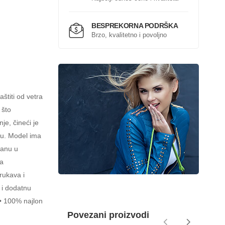
BESPREKORNA PODRŠKA
Brzo, kvalitetno i povoljno
titi od vetra
 što
je, čineći je
u. Model ima
sanu u
na
 rukava i
 i dodatnu
 • 100% najlon
Povezani proizvodi