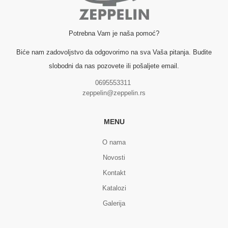
Potrebna Vam je naša pomoć?
Biće nam zadovoljstvo da odgovorimo na sva Vaša pitanja. Budite
slobodni da nas pozovete ili pošaljete email.
0695553311
zeppelin@zeppelin.rs
MENU
O nama
Novosti
Kontakt
Katalozi
Galerija