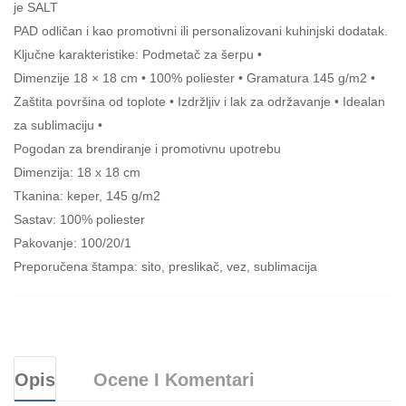
je SALT
PAD odličan i kao promotivni ili personalizovani kuhinjski dodatak.
Ključne karakteristike: Podmetač za šerpu •
Dimenzije 18 × 18 cm • 100% poliester • Gramatura 145 g/m2 •
Zaštita površina od toplote • Izdržljiv i lak za održavanje • Idealan
za sublimaciju •
Pogodan za brendiranje i promotivnu upotrebu
Dimenzija: 18 x 18 cm
Tkanina: keper, 145 g/m2
Sastav: 100% poliester
Pakovanje: 100/20/1
Preporučena štampa: sito, preslikač, vez, sublimacija
Opis
Ocene I Komentari