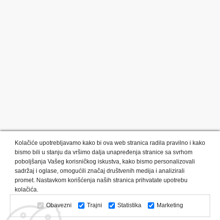
Kolačiće upotrebljavamo kako bi ova web stranica radila pravilno i kako
bismo bili u stanju da vršimo dalja unapređenja stranice sa svrhom
poboljšanja Vašeg korisničkog iskustva, kako bismo personalizovali
sadržaj i oglase, omogućili značaj društvenih medija i analizirali
promet. Nastavkom korišćenja naših stranica prihvatate upotrebu
Kategorije proizvoda:
Olovke i markeri
Privesci i trakice
kolačića.
Upaljači
USB
Tehnologija
Tekstil
Kačketi i kape
Obavezni
Trajni
Statistika
Marketing
Notesi i rokovnici
Kancelarija
Satovi
Kišobrani
Torbe i putovanja
Kuhinjski setovi
Alati i oprema