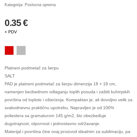
Kategorija:
Poslovna oprema
0.35 €
+ PDV
Platneni podmetač za šerpu
SALT
PAD je platneni podmetač za šerpu dimenzija 18 × 18 cm,
namenjen bezbednom odlaganju toplih posuda i zaštiti kuhinjskih
površina od toplote i oštećenja. Kompaktan je, ali dovoljno velik za
svakodnevnu praktičnu upotrebu. Napravljen je od 100%
poliestera sa gramaturom 145 g/m2, što obezbeđuje
dugotrajnost, otpornost i jednostavno održavanje.
Materijal i površina čine ovaj proizvod idealnim za sublimaciju, pa