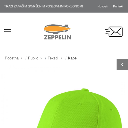
Novosti
Kontakt
RAZI ZA VAŠIM SAVRŠENIM POSLOVNIM POKLONOM!
Početna
Public
Tekstil
Kape