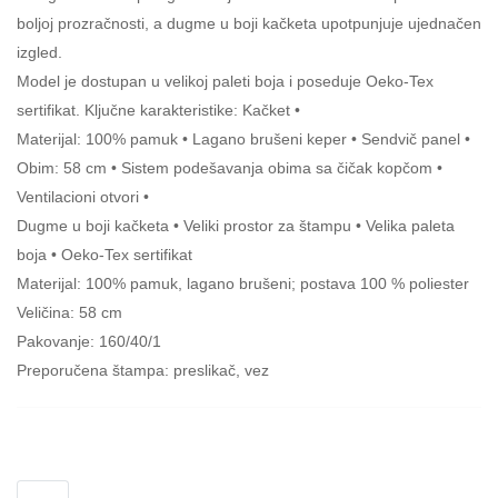
boljoj prozračnosti, a dugme u boji kačketa upotpunjuje ujednačen
izgled.
Model je dostupan u velikoj paleti boja i poseduje Oeko-Tex
sertifikat. Ključne karakteristike: Kačket •
Materijal: 100% pamuk • Lagano brušeni keper • Sendvič panel •
Obim: 58 cm • Sistem podešavanja obima sa čičak kopčom •
Ventilacioni otvori •
Dugme u boji kačketa • Veliki prostor za štampu • Velika paleta
boja • Oeko-Tex sertifikat
Materijal: 100% pamuk, lagano brušeni; postava 100 % poliester
Veličina: 58 cm
Pakovanje: 160/40/1
Preporučena štampa: preslikač, vez