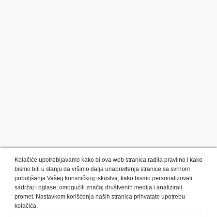
Kolačiće upotrebljavamo kako bi ova web stranica radila pravilno i kako
bismo bili u stanju da vršimo dalja unapređenja stranice sa svrhom
poboljšanja Vašeg korisničkog iskustva, kako bismo personalizovali
sadržaj i oglase, omogućili značaj društvenih medija i analizirali
promet. Nastavkom korišćenja naših stranica prihvatate upotrebu
Kategorije proizvoda:
Olovke i markeri
Privesci i trakice
kolačića.
Upaljači
USB
Tehnologija
Tekstil
Kačketi i kape