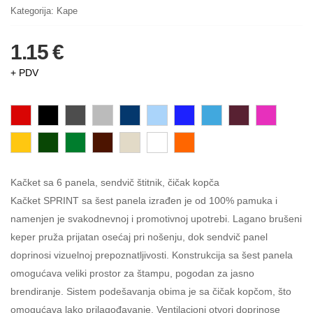
Kategorija:
Kape
1.15 €
+ PDV
Kačket sa 6 panela, sendvič štitnik, čičak kopča
Kačket SPRINT sa šest panela izrađen je od 100% pamuka i
namenjen je svakodnevnoj i promotivnoj upotrebi. Lagano brušeni
keper pruža prijatan osećaj pri nošenju, dok sendvič panel
doprinosi vizuelnoj prepoznatljivosti. Konstrukcija sa šest panela
omogućava veliki prostor za štampu, pogodan za jasno
brendiranje. Sistem podešavanja obima je sa čičak kopčom, što
omogućava lako prilagođavanje. Ventilacioni otvori doprinose