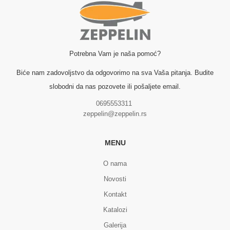
Potrebna Vam je naša pomoć?
Biće nam zadovoljstvo da odgovorimo na sva Vaša pitanja. Budite
slobodni da nas pozovete ili pošaljete email.
0695553311
zeppelin@zeppelin.rs
MENU
O nama
Novosti
Kontakt
Katalozi
Galerija