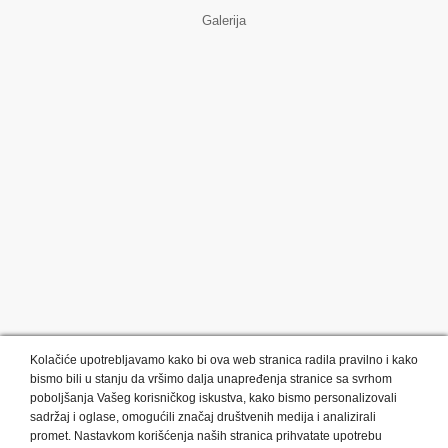
Galerija
Kolačiće upotrebljavamo kako bi ova web stranica radila pravilno i kako
bismo bili u stanju da vršimo dalja unapređenja stranice sa svrhom
poboljšanja Vašeg korisničkog iskustva, kako bismo personalizovali
sadržaj i oglase, omogućili značaj društvenih medija i analizirali
promet. Nastavkom korišćenja naših stranica prihvatate upotrebu
Kategorije proizvoda:
Olovke i markeri
Privesci i trakice