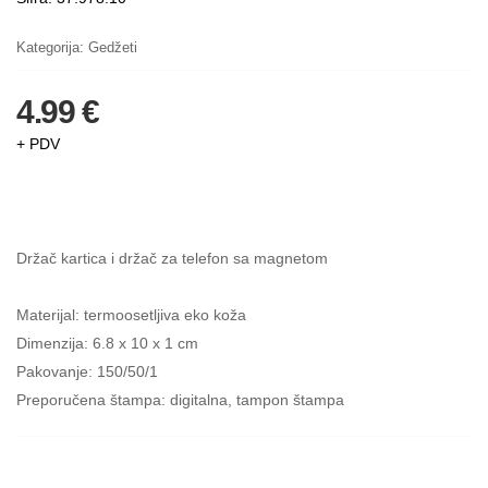
Kategorija:
Gedžeti
4.99 €
+ PDV
Držač kartica i držač za telefon sa magnetom
Materijal: termoosetljiva eko koža
Dimenzija: 6.8 x 10 x 1 cm
Pakovanje: 150/50/1
Preporučena štampa: digitalna, tampon štampa