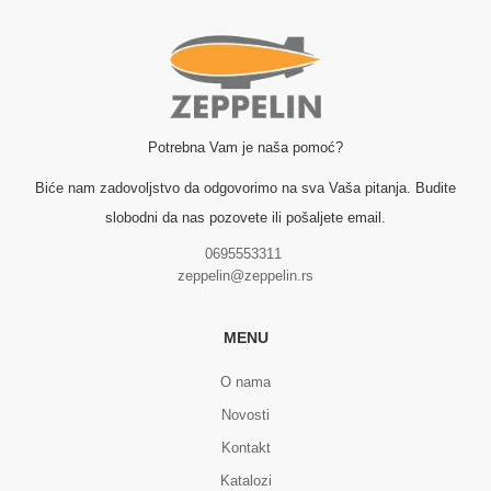
Potrebna Vam je naša pomoć?
Biće nam zadovoljstvo da odgovorimo na sva Vaša pitanja. Budite
slobodni da nas pozovete ili pošaljete email.
0695553311
zeppelin@zeppelin.rs
MENU
O nama
Novosti
Kontakt
Katalozi