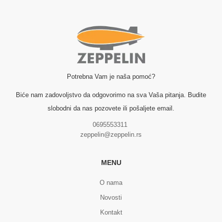
Potrebna Vam je naša pomoć?
Biće nam zadovoljstvo da odgovorimo na sva Vaša pitanja. Budite
slobodni da nas pozovete ili pošaljete email.
0695553311
zeppelin@zeppelin.rs
MENU
O nama
Novosti
Kontakt