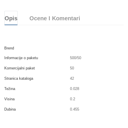
Opis
Ocene I Komentari
Brend
Informacije o paketu
500/50
Komercijalni paket
50
Stranica kataloga
42
Težina
0.028
Visina
0.2
Dubina
0.455