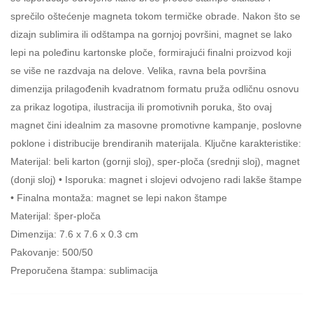
sprečilo oštećenje magneta tokom termičke obrade. Nakon što se
dizajn sublimira ili odštampa na gornjoj površini, magnet se lako
lepi na poleđinu kartonske ploče, formirajući finalni proizvod koji
se više ne razdvaja na delove. Velika, ravna bela površina
dimenzija prilagođenih kvadratnom formatu pruža odličnu osnovu
za prikaz logotipa, ilustracija ili promotivnih poruka, što ovaj
magnet čini idealnim za masovne promotivne kampanje, poslovne
poklone i distribucije brendiranih materijala. Ključne karakteristike:
Materijal: beli karton (gornji sloj), sper-ploča (srednji sloj), magnet
(donji sloj) • Isporuka: magnet i slojevi odvojeno radi lakše štampe
• Finalna montaža: magnet se lepi nakon štampe
Materijal: šper-ploča
Dimenzija: 7.6 x 7.6 x 0.3 cm
Pakovanje: 500/50
Preporučena štampa: sublimacija