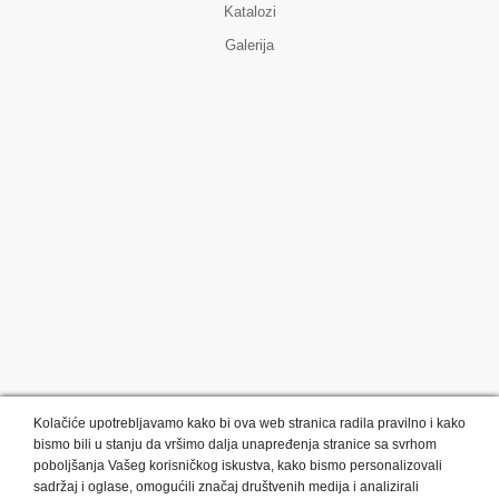
Katalozi
Galerija
Kolačiće upotrebljavamo kako bi ova web stranica radila pravilno i kako
bismo bili u stanju da vršimo dalja unapređenja stranice sa svrhom
poboljšanja Vašeg korisničkog iskustva, kako bismo personalizovali
sadržaj i oglase, omogućili značaj društvenih medija i analizirali