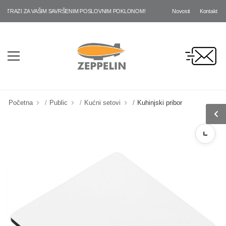
Novosti
Kontakt
RAZI ZA VAŠIM SAVRŠENIM POSLOVNIM POKLONOM!
Početna
Public
Kućni setovi
Kuhinjski pribor