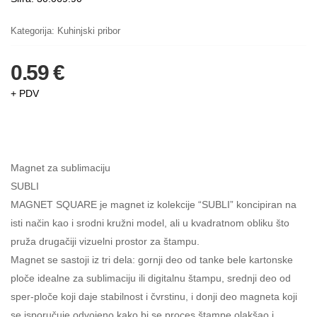
Kategorija:
Kuhinjski pribor
0.59 €
+ PDV
Magnet za sublimaciju
SUBLI
MAGNET SQUARE je magnet iz kolekcije “SUBLI” koncipiran na
isti način kao i srodni kružni model, ali u kvadratnom obliku što
pruža drugačiji vizuelni prostor za štampu.
Magnet se sastoji iz tri dela: gornji deo od tanke bele kartonske
ploče idealne za sublimaciju ili digitalnu štampu, srednji deo od
sper-ploče koji daje stabilnost i čvrstinu, i donji deo magneta koji
se isporučuje odvojeno kako bi se proces štampe olakšao i