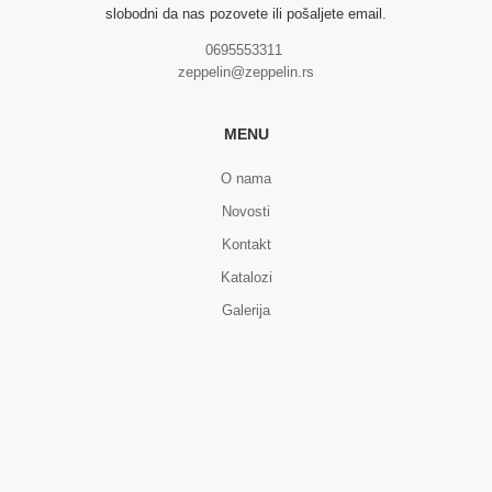
slobodni da nas pozovete ili pošaljete email.
0695553311
zeppelin@zeppelin.rs
MENU
O nama
Novosti
Kontakt
Katalozi
Galerija