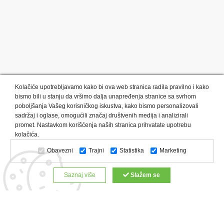
Kolačiće upotrebljavamo kako bi ova web stranica radila pravilno i kako
bismo bili u stanju da vršimo dalja unapređenja stranice sa svrhom
poboljšanja Vašeg korisničkog iskustva, kako bismo personalizovali
sadržaj i oglase, omogućili značaj društvenih medija i analizirali
promet. Nastavkom korišćenja naših stranica prihvatate upotrebu
Kategorije proizvoda:
Olovke i markeri
Privesci i trakice
kolačića.
Upaljači
USB
Tehnologija
Tekstil
Kačketi i kape
Obavezni
Trajni
Statistika
Marketing
Notesi i rokovnici
Kancelarija
Satovi
Kišobrani
Torbe i putovanja
Kuhinjski setovi
Alati i oprema
Saznaj više
Slažem se
Relaksacija, lepota i zdravlje
Kalendari
Custom proizvodi
Digitalna štampa
Proizvodi:
Reklamne majice
Štampa na šoljama
Rokovnici
Reklamne kese
Roll up baneri
Reklamni peškiri