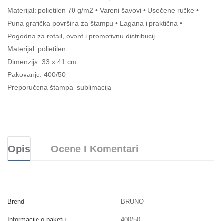
Materijal: polietilen 70 g/m2 • Vareni šavovi • Usečene ručke •
Puna grafička površina za štampu • Lagana i praktična •
Pogodna za retail, event i promotivnu distribucij
Materijal: polietilen
Dimenzija: 33 x 41 cm
Pakovanje: 400/50
Preporučena štampa: sublimacija
Opis
Ocene I Komentari
Brend
BRUNO
Informacije o paketu
400/50