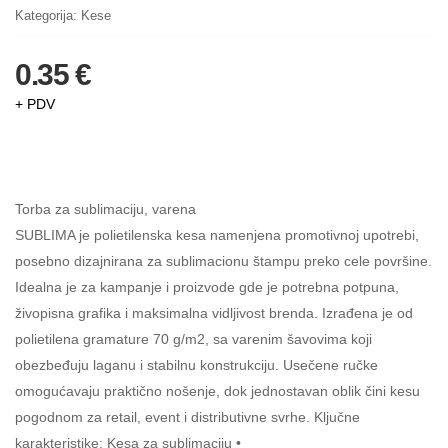
Kategorija:
Kese
0.35 €
+ PDV
Torba za sublimaciju, varena
SUBLIMA je polietilenska kesa namenjena promotivnoj upotrebi,
posebno dizajnirana za sublimacionu štampu preko cele površine.
Idealna je za kampanje i proizvode gde je potrebna potpuna,
živopisna grafika i maksimalna vidljivost brenda. Izrađena je od
polietilena gramature 70 g/m2, sa varenim šavovima koji
obezbeđuju laganu i stabilnu konstrukciju. Usečene ručke
omogućavaju praktično nošenje, dok jednostavan oblik čini kesu
pogodnom za retail, event i distributivne svrhe. Ključne
karakteristike: Kesa za sublimaciju •