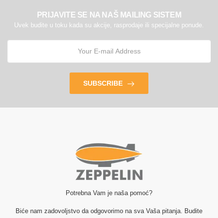
PRIJAVITE SE NA NAŠ MAILING SISTEM
Uvek budite u toku kada su akcije, rasprodaje ili specijalne ponude.
SUBSCRIBE
Potrebna Vam je naša pomoć?
Biće nam zadovoljstvo da odgovorimo na sva Vaša pitanja. Budite