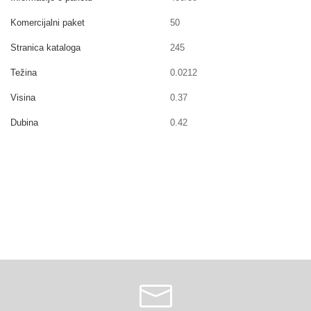
Komercijalni paket
50
Stranica kataloga
245
Težina
0.0212
Visina
0.37
Dubina
0.42