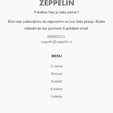
Potrebna Vam je naša pomoć?
Biće nam zadovoljstvo da odgovorimo na sva Vaša pitanja. Budite
slobodni da nas pozovete ili pošaljete email.
0695553311
zeppelin@zeppelin.rs
MENU
O nama
Novosti
Kontakt
Katalozi
Galerija