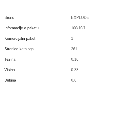
Brend
EXPLODE
Informacije o paketu
100/10/1
Komercijalni paket
1
Stranica kataloga
261
Težina
0.16
Visina
0.33
Dubina
0.6