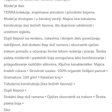
Model je deo
TERRA kolekcije, inspirisane prirodom i prirodnim bojama.
Model je dostupan i u ženskoj verziji. Majica ima tubularnu
konstrukciju bez bočnih šavova, što doprinosi udobnosti i
urednom izgledu.
Dupli štepovi na renderu, rukavima i donjem delu povećavaju
izdržljivost, dok dodatni štep duž ramena i okovratnik ojačan
trakom pomažu u očuvanju forme tokom nošenja i pranja. Široka
paleta modernih i pastelnih boja omogućava lako kombinovanje i
prilagođavanje različitim stilovima. Ključne karakteristike: Majica
kratkih rukava • Sirovinski sastav: 100% organski češljani pamuk •
Gramatura: 150 g/m² • Klasičan kroj •
Tubularna konstrukcija (bez bočnih šavova) •
Dupli štepovi •
Dodatni štep duž ramena • Ojačan okovratnik sa trakom • Široka
paleta boja •
Deo