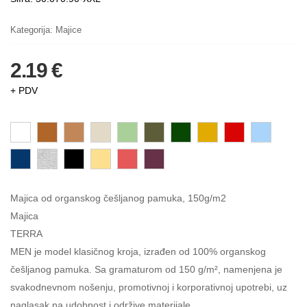
Kategorija:
Majice
2.19 €
+ PDV
Majica od organskog češljanog pamuka, 150g/m2
Majica
TERRA
MEN je model klasičnog kroja, izrađen od 100% organskog
češljanog pamuka. Sa gramaturom od 150 g/m², namenjena je
svakodnevnom nošenju, promotivnoj i korporativnoj upotrebi, uz
naglasak na udobnost i održive materijale.