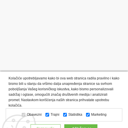
Kolačiće upotrebljavamo kako bi ova web stranica radila pravilno i kako
bismo bili u stanju da vršimo dalja unapređenja stranice sa svrhom
poboljšanja Vašeg korisničkog iskustva, kako bismo personalizovali
sadržaj i oglase, omogućili značaj društvenih medija i analizirali
promet. Nastavkom korišćenja naših stranica prihvatate upotrebu
Kategorije proizvoda:
Olovke i markeri
Privesci i trakice
kolačića.
Upaljači
USB
Tehnologija
Tekstil
Kačketi i kape
Obavezni
Trajni
Statistika
Marketing
Notesi i rokovnici
Kancelarija
Satovi
Kišobrani
Torbe i putovanja
Kuhinjski setovi
Alati i oprema