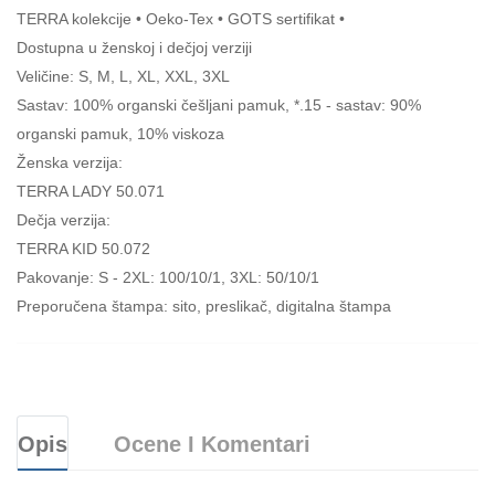
TERRA kolekcije • Oeko-Tex • GOTS sertifikat •
Dostupna u ženskoj i dečjoj verziji
Veličine: S, M, L, XL, XXL, 3XL
Sastav: 100% organski češljani pamuk, *.15 - sastav: 90%
organski pamuk, 10% viskoza
Ženska verzija:
TERRA LADY 50.071
Dečja verzija:
TERRA KID 50.072
Pakovanje: S - 2XL: 100/10/1, 3XL: 50/10/1
Preporučena štampa: sito, preslikač, digitalna štampa
Opis
Ocene I Komentari