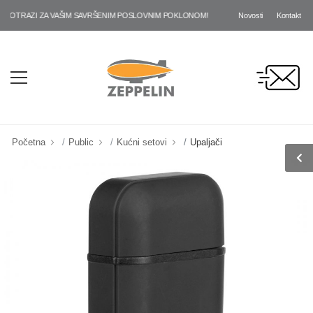
Novosti
Kontakt
OTRAZI ZA VAŠIM SAVRŠENIM POSLOVNIM POKLONOM!
Početna
Public
Kućni setovi
Upaljači