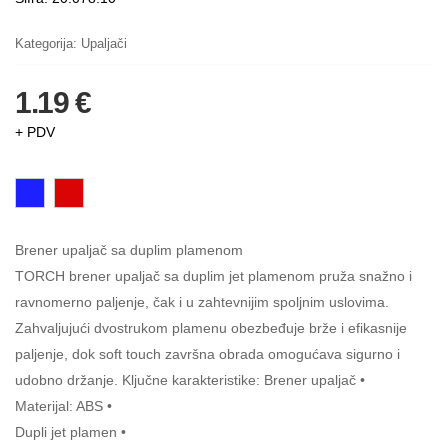
Kategorija:
Upaljači
1.19 €
+ PDV
Brener upaljač sa duplim plamenom
TORCH brener upaljač sa duplim jet plamenom pruža snažno i
ravnomerno paljenje, čak i u zahtevnijim spoljnim uslovima.
Zahvaljujući dvostrukom plamenu obezbeđuje brže i efikasnije
paljenje, dok soft touch završna obrada omogućava sigurno i
udobno držanje. Ključne karakteristike: Brener upaljač •
Materijal: ABS •
Dupli jet plamen •