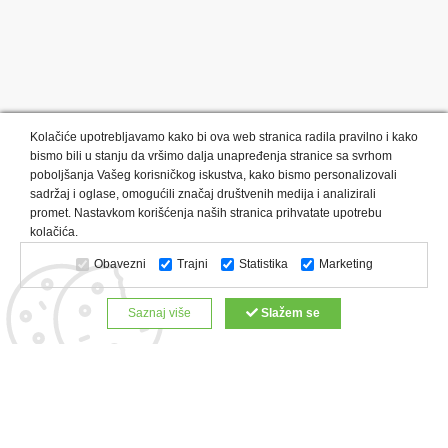
Kolačiće upotrebljavamo kako bi ova web stranica radila pravilno i kako
bismo bili u stanju da vršimo dalja unapređenja stranice sa svrhom
poboljšanja Vašeg korisničkog iskustva, kako bismo personalizovali
sadržaj i oglase, omogućili značaj društvenih medija i analizirali
promet. Nastavkom korišćenja naših stranica prihvatate upotrebu
Kategorije proizvoda:
Olovke i markeri
Privesci i trakice
kolačića.
Upaljači
USB
Tehnologija
Tekstil
Kačketi i kape
Obavezni
Trajni
Statistika
Marketing
Notesi i rokovnici
Kancelarija
Satovi
Kišobrani
Torbe i putovanja
Kuhinjski setovi
Alati i oprema
Saznaj više
Slažem se
Relaksacija, lepota i zdravlje
Kalendari
Custom proizvodi
Digitalna štampa
Proizvodi:
Reklamne majice
Štampa na šoljama
Rokovnici
Reklamne kese
Roll up baneri
Reklamni peškiri
Reklamni kačketi
Notesi