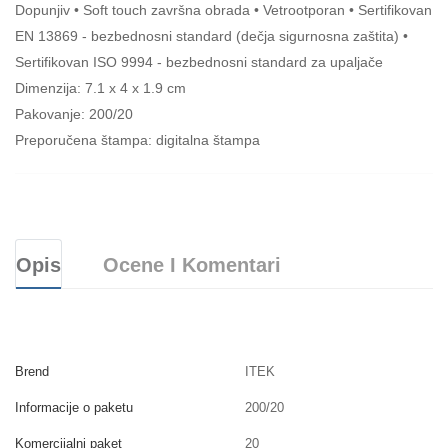
Dopunjiv • Soft touch završna obrada • Vetrootporan • Sertifikovan
EN 13869 - bezbednosni standard (dečja sigurnosna zaštita) •
Sertifikovan ISO 9994 - bezbednosni standard za upaljače
Dimenzija: 7.1 x 4 x 1.9 cm
Pakovanje: 200/20
Preporučena štampa: digitalna štampa
Opis
Ocene I Komentari
Brend
ITEK
Informacije o paketu
200/20
Komercijalni paket
20