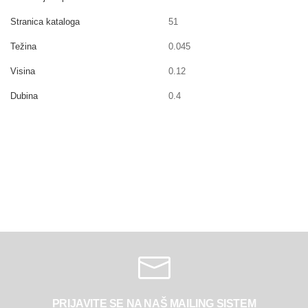
Stranica kataloga
51
Težina
0.045
Visina
0.12
Dubina
0.4
PRIJAVITE SE NA NAŠ MAILING SISTEM