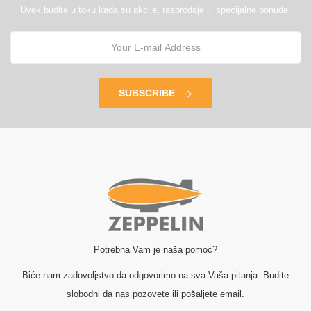
Uvek budite u toku kada su akcije, rasprodaje ili specijalne ponude.
SUBSCRIBE
Potrebna Vam je naša pomoć?
Biće nam zadovoljstvo da odgovorimo na sva Vaša pitanja. Budite
slobodni da nas pozovete ili pošaljete email.