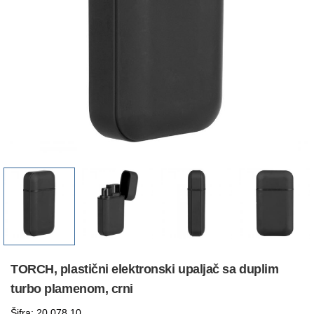
TORCH, plastični elektronski upaljač sa duplim
turbo plamenom, crni
Šifra: 20.078.10