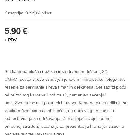
Kategorija:
Kuhinjski pribor
5.90 €
+ PDV
Set kamena ploča i nož za sir sa drvenom drškom, 2/1
UMAMI set za sireve osmišljen je kao minimalističko i elegantno
rešenje za serviranje sireva i manjih delikatesa. Set sadrži ploču
od prirodnog kamena i nož za sir, namenjen sečenju i
posluživanju mekih i polumekih sireva. Kamena ploča odlikuje se
visokom čvrstoćom i stabilnošću, ne upija vlagu ni mirise i
jednostavna je za održavanje. Zahvaljujući svojoj tamnoj,
prirodnoj strukturi, idealna je za prezentaciju hrane jer vizuelno
naglašava boje i teksturu sireva.