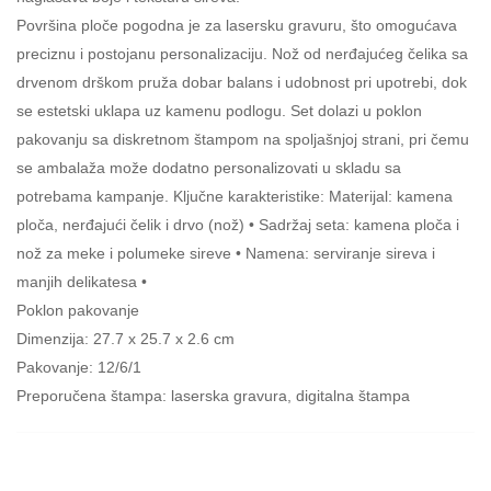
Površina ploče pogodna je za lasersku gravuru, što omogućava
preciznu i postojanu personalizaciju. Nož od nerđajućeg čelika sa
drvenom drškom pruža dobar balans i udobnost pri upotrebi, dok
se estetski uklapa uz kamenu podlogu. Set dolazi u poklon
pakovanju sa diskretnom štampom na spoljašnjoj strani, pri čemu
se ambalaža može dodatno personalizovati u skladu sa
potrebama kampanje. Ključne karakteristike: Materijal: kamena
ploča, nerđajući čelik i drvo (nož) • Sadržaj seta: kamena ploča i
nož za meke i polumeke sireve • Namena: serviranje sireva i
manjih delikatesa •
Poklon pakovanje
Dimenzija: 27.7 x 25.7 x 2.6 cm
Pakovanje: 12/6/1
Preporučena štampa: laserska gravura, digitalna štampa