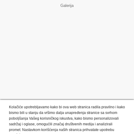
Galerija
Kolačiće upotrebljavamo kako bi ova web stranica radila pravilno i kako
bismo bili u stanju da vršimo dalja unapređenja stranice sa svrhom
poboljšanja Vašeg korisničkog iskustva, kako bismo personalizovali
sadržaj i oglase, omogućili značaj društvenih medija i analizirali
promet. Nastavkom korišćenja naših stranica prihvatate upotrebu
Kategorije proizvoda:
Olovke i markeri
Privesci i trakice