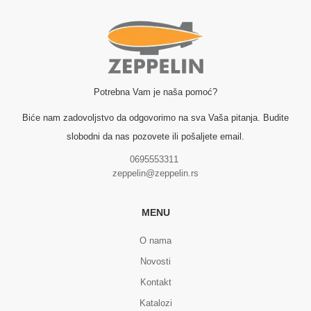
Potrebna Vam je naša pomoć?
Biće nam zadovoljstvo da odgovorimo na sva Vaša pitanja. Budite
slobodni da nas pozovete ili pošaljete email.
0695553311
zeppelin@zeppelin.rs
MENU
O nama
Novosti
Kontakt
Katalozi