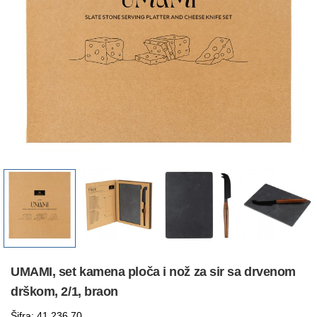
UMAMI, set kamena ploča i nož za sir sa drvenom
drškom, 2/1, braon
Šifra: 41.236.70