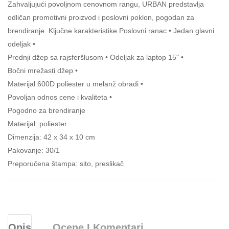
Zahvaljujući povoljnom cenovnom rangu, URBAN predstavlja
odličan promotivni proizvod i poslovni poklon, pogodan za
brendiranje. Ključne karakteristike Poslovni ranac • Jedan glavni
odeljak •
Prednji džep sa rajsferšlusom • Odeljak za laptop 15" •
Bočni mrežasti džep •
Materijal 600D poliester u melanž obradi •
Povoljan odnos cene i kvaliteta •
Pogodno za brendiranje
Materijal: poliester
Dimenzija: 42 x 34 x 10 cm
Pakovanje: 30/1
Preporučena štampa: sito, preslikač
Opis
Ocene I Komentari