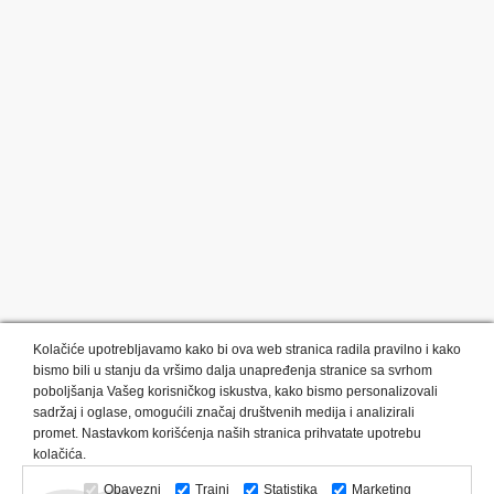
Kolačiće upotrebljavamo kako bi ova web stranica radila pravilno i kako
bismo bili u stanju da vršimo dalja unapređenja stranice sa svrhom
poboljšanja Vašeg korisničkog iskustva, kako bismo personalizovali
sadržaj i oglase, omogućili značaj društvenih medija i analizirali
promet. Nastavkom korišćenja naših stranica prihvatate upotrebu
Kategorije proizvoda:
Olovke i markeri
Privesci i trakice
kolačića.
Upaljači
USB
Tehnologija
Tekstil
Kačketi i kape
Obavezni
Trajni
Statistika
Marketing