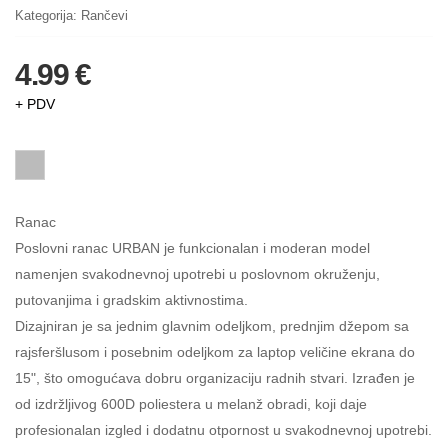
Kategorija:
Rančevi
4.99 €
+ PDV
Ranac
Poslovni ranac URBAN je funkcionalan i moderan model
namenjen svakodnevnoj upotrebi u poslovnom okruženju,
putovanjima i gradskim aktivnostima.
Dizajniran je sa jednim glavnim odeljkom, prednjim džepom sa
rajsferšlusom i posebnim odeljkom za laptop veličine ekrana do
15", što omogućava dobru organizaciju radnih stvari. Izrađen je
od izdržljivog 600D poliestera u melanž obradi, koji daje
profesionalan izgled i dodatnu otpornost u svakodnevnoj upotrebi.