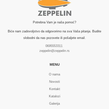
Potrebna Vam je naša pomoć?
Biće nam zadovoljstvo da odgovorimo na sva Vaša pitanja. Budite
slobodni da nas pozovete ili pošaljete email.
0695553311
zeppelin@zeppelin.rs
MENU
O nama
Novosti
Kontakt
Katalozi
Galerija