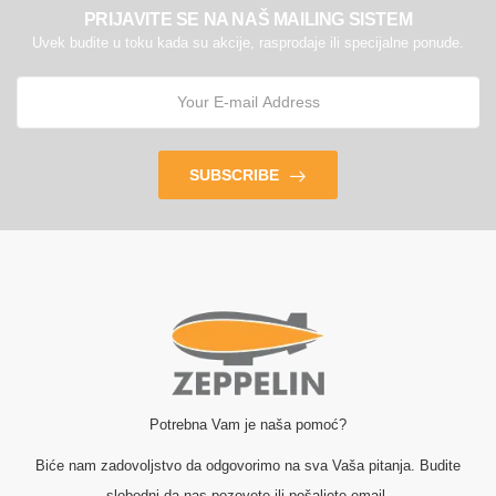
PRIJAVITE SE NA NAŠ MAILING SISTEM
Uvek budite u toku kada su akcije, rasprodaje ili specijalne ponude.
SUBSCRIBE
Potrebna Vam je naša pomoć?
Biće nam zadovoljstvo da odgovorimo na sva Vaša pitanja. Budite
slobodni da nas pozovete ili pošaljete email.