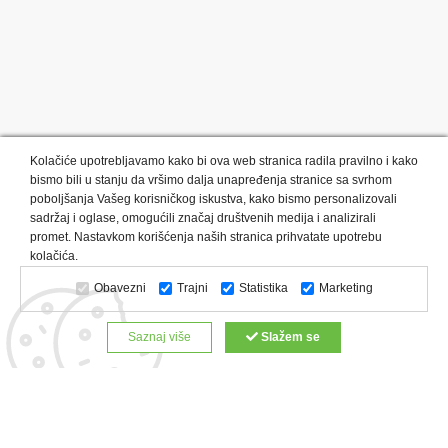
Kolačiće upotrebljavamo kako bi ova web stranica radila pravilno i kako
bismo bili u stanju da vršimo dalja unapređenja stranice sa svrhom
poboljšanja Vašeg korisničkog iskustva, kako bismo personalizovali
sadržaj i oglase, omogućili značaj društvenih medija i analizirali
promet. Nastavkom korišćenja naših stranica prihvatate upotrebu
Kategorije proizvoda:
Olovke i markeri
Privesci i trakice
kolačića.
Upaljači
USB
Tehnologija
Tekstil
Kačketi i kape
Obavezni
Trajni
Statistika
Marketing
Notesi i rokovnici
Kancelarija
Satovi
Kišobrani
Torbe i putovanja
Kuhinjski setovi
Alati i oprema
Saznaj više
Slažem se
Relaksacija, lepota i zdravlje
Kalendari
Custom proizvodi
Digitalna štampa
Proizvodi:
Reklamne majice
Štampa na šoljama
Rokovnici
Reklamne kese
Roll up baneri
Reklamni peškiri