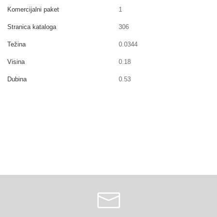
Komercijalni paket
1
Stranica kataloga
306
Težina
0.0344
Visina
0.18
Dubina
0.53