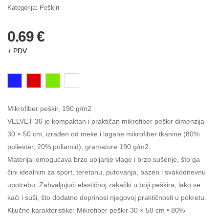
Kategorija:
Peškiri
0.69 €
+ PDV
Mikrofiber peškir, 190 g/m2
VELVET 30 je kompaktan i praktičan mikrofiber peškir dimenzija
30 × 50 cm, izrađen od meke i lagane mikrofiber tkanine (80%
poliester, 20% poliamid), gramature 190 g/m2.
Materijal omogućava brzo upijanje vlage i brzo sušenje, što ga
čini idealnim za sport, teretanu, putovanja, bazen i svakodnevnu
upotrebu. Zahvaljujući elastičnoj zakački u boji peškira, lako se
kači i suši, što dodatno doprinosi njegovoj praktičnosti u pokretu.
Ključne karakteristike: Mikrofiber peškir 30 × 50 cm • 80%