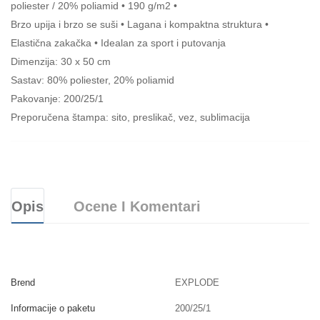
poliester / 20% poliamid • 190 g/m2 •
Brzo upija i brzo se suši • Lagana i kompaktna struktura •
Elastična zakačka • Idealan za sport i putovanja
Dimenzija: 30 x 50 cm
Sastav: 80% poliester, 20% poliamid
Pakovanje: 200/25/1
Preporučena štampa: sito, preslikač, vez, sublimacija
Opis
Ocene I Komentari
Brend
EXPLODE
Informacije o paketu
200/25/1