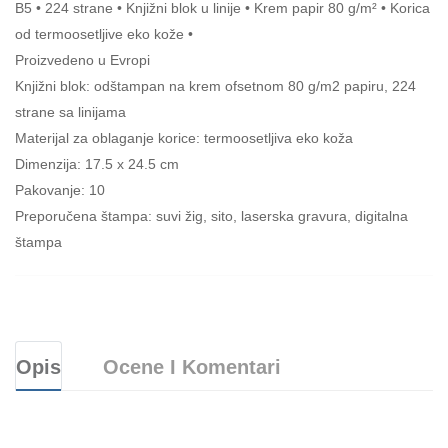
B5 • 224 strane • Knjižni blok u linije • Krem papir 80 g/m² • Korica
od termoosetljive eko kože •
Proizvedeno u Evropi
Knjižni blok: odštampan na krem ofsetnom 80 g/m2 papiru, 224
strane sa linijama
Materijal za oblaganje korice: termoosetljiva eko koža
Dimenzija: 17.5 x 24.5 cm
Pakovanje: 10
Preporučena štampa: suvi žig, sito, laserska gravura, digitalna
štampa
Opis
Ocene I Komentari