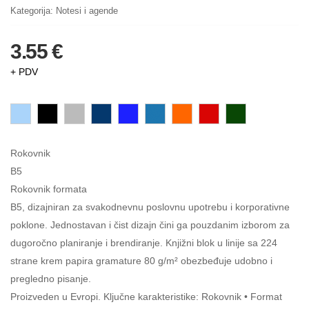
Kategorija:
Notesi i agende
3.55 €
+ PDV
Rokovnik
B5
Rokovnik formata
B5, dizajniran za svakodnevnu poslovnu upotrebu i korporativne
poklone. Jednostavan i čist dizajn čini ga pouzdanim izborom za
dugoročno planiranje i brendiranje. Knjižni blok u linije sa 224
strane krem papira gramature 80 g/m² obezbeđuje udobno i
pregledno pisanje.
Proizveden u Evropi. Ključne karakteristike: Rokovnik • Format