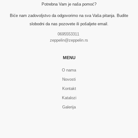
Potrebna Vam je naša pomoć?
Biće nam zadovoljstvo da odgovorimo na sva Vaša pitanja. Budite
slobodni da nas pozovete ili pošaljete email.
0695553311
zeppelin@zeppelin.rs
MENU
O nama
Novosti
Kontakt
Katalozi
Galerija