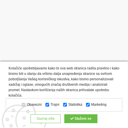
Kolačiće upotrebljavamo kako bi ova web stranica radila pravilno i kako
bismo bili u stanju da vršimo dalja unapređenja stranice sa svrhom
poboljšanja Vašeg korisničkog iskustva, kako bismo personalizovali
sadržaj i oglase, omogućili značaj društvenih medija i analizirali
promet. Nastavkom korišćenja naših stranica prihvatate upotrebu
Kategorije proizvoda:
Olovke i markeri
Privesci i trakice
kolačića.
Upaljači
USB
Tehnologija
Tekstil
Kačketi i kape
Obavezni
Trajni
Statistika
Marketing
Notesi i rokovnici
Kancelarija
Satovi
Kišobrani
Torbe i putovanja
Kuhinjski setovi
Alati i oprema
Saznaj više
Slažem se
Relaksacija, lepota i zdravlje
Kalendari
Custom proizvodi
Digitalna štampa