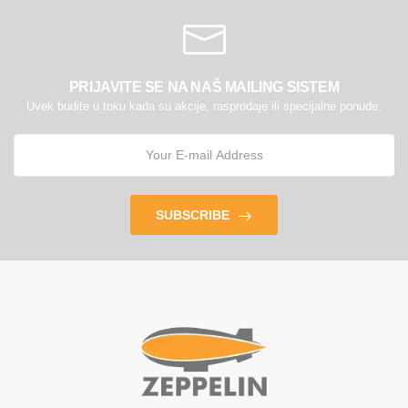
PRIJAVITE SE NA NAŠ MAILING SISTEM
Uvek budite u toku kada su akcije, rasprodaje ili specijalne ponude.
SUBSCRIBE