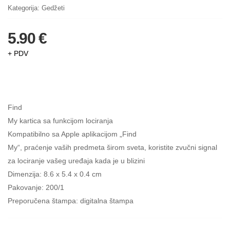
Kategorija:
Gedžeti
5.90 €
+ PDV
Find
My kartica sa funkcijom lociranja
Kompatibilno sa Apple aplikacijom „Find
My“, praćenje vaših predmeta širom sveta, koristite zvučni signal
za lociranje vašeg uređaja kada je u blizini
Dimenzija: 8.6 x 5.4 x 0.4 cm
Pakovanje: 200/1
Preporučena štampa: digitalna štampa