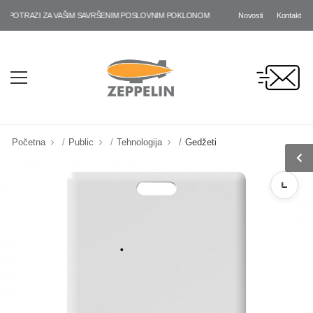
Novosti
Kontakt
POTRAZI ZA VAŠIM SAVRŠENIM POSLOVNIM POKLONOM!
Početna
Public
Tehnologija
Gedžeti