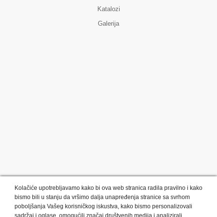
Katalozi
Galerija
Kolačiće upotrebljavamo kako bi ova web stranica radila pravilno i kako
bismo bili u stanju da vršimo dalja unapređenja stranice sa svrhom
poboljšanja Vašeg korisničkog iskustva, kako bismo personalizovali
sadržaj i oglase, omogućili značaj društvenih medija i analizirali