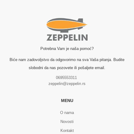
Potrebna Vam je naša pomoć?
Biće nam zadovoljstvo da odgovorimo na sva Vaša pitanja. Budite
slobodni da nas pozovete ili pošaljete email.
0695553311
zeppelin@zeppelin.rs
MENU
O nama
Novosti
Kontakt