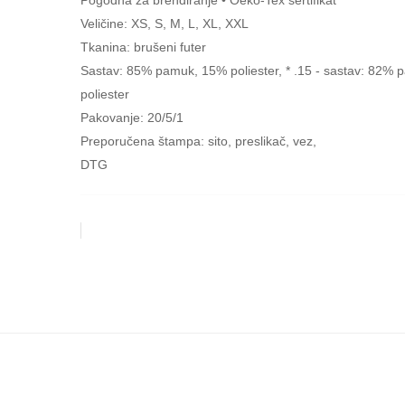
Veličine: XS, S, M, L, XL, XXL
Tkanina: brušeni futer
Sastav: 85% pamuk, 15% poliester, * .15 - sastav: 82%
poliester
Pakovanje: 20/5/1
Preporučena štampa: sito, preslikač, vez,
DTG