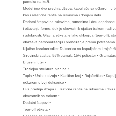
pamuka na koži.
Model ima dva prednja džepa, kapuljaču sa učkurom u bo
kao i elastične ranfle na rukavima i donjem delu.
Dodatni štepovi na rukavima, ramenima i dnu doprinose 
i očuvanju forme, dok je okovratnik ojačan trakom radi ve
i udobnosti. Glavna etiketa je lako uklonjiva (tear-off), š
olakšava personalizaciju i brendiranje prema potrebama k
Ključne karakteristike: Dukserica sa kapuljačom i rajsfer
Sirovinski sastav: 85% pamuk, 15% poliester • Gramatur
Brušeni futer •
Troslojna struktura tkanine •
Topla • Unisex dizajn • Klasičan kroj • Rajsferšlus • Kapul
učkurom u boji dukserice •
Dva prednja džepa • Elastične ranfle na rukavima i dnu 
okovratnik sa trakom •
Dodatni štepovi •
Tear-off etiketa •
Pogodna za brendiranje • Oeko-Tex sertifikat