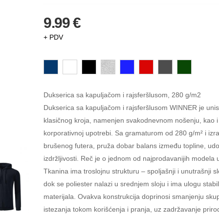
9.99 €
+ PDV
Dukserica sa kapuljačom i rajsferšlusom, 280 g/m2
Dukserica sa kapuljačom i rajsferšlusom WINNER je uni
klasičnog kroja, namenjen svakodnevnom nošenju, kao i 
korporativnoj upotrebi. Sa gramaturom od 280 g/m² i iz
brušenog futera, pruža dobar balans između topline, udo
izdržljivosti. Reč je o jednom od najprodavanijih modela 
Tkanina ima troslojnu strukturu – spoljašnji i unutrašnji s
dok se poliester nalazi u srednjem sloju i ima ulogu stabi
materijala. Ovakva konstrukcija doprinosi smanjenju skupl
istezanja tokom korišćenja i pranja, uz zadržavanje prir