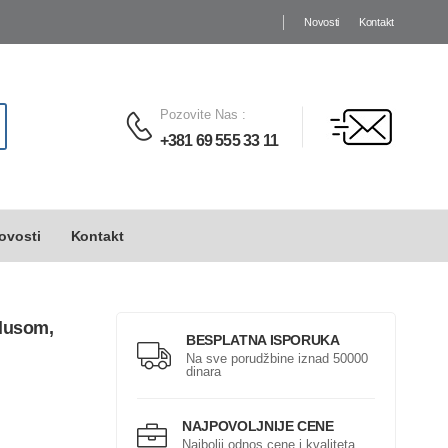
Novosti
Kontakt
Pozovite Nas
:
+381 69 555 33 11
ovosti
Kontakt
šlusom,
BESPLATNA ISPORUKA
Na sve porudžbine iznad 50000
dinara
NAJPOVOLJNIJE CENE
Najbolji odnos cene i kvaliteta