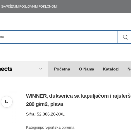
ŠIM SAVRŠENIM POSLOVNIM POKLONOM!
Početna
O Nama
Katalozi
N
WINNER, dukserica sa kapuljačom i rajsfer
280 g/m2, plava
Šifra: 52.006.20-XXL
Kategorija:
Sportska oprema