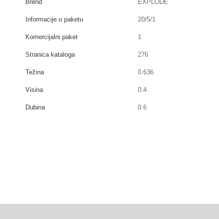
Brend
EXPLODE
Informacije o paketu
20/5/1
Komercijalni paket
1
Stranica kataloga
276
Težina
0.636
Visina
0.4
Dubina
0.6