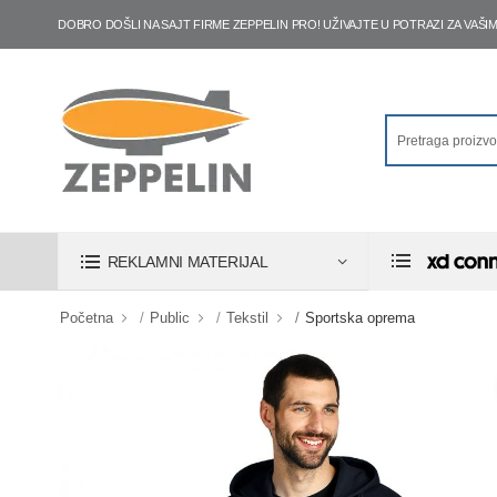
DOBRO DOŠLI NA SAJT FIRME ZEPPELIN PRO! UŽIVAJTE U POTRAZI ZA VA
REKLAMNI MATERIJAL
Početna
Public
Tekstil
Sportska oprema