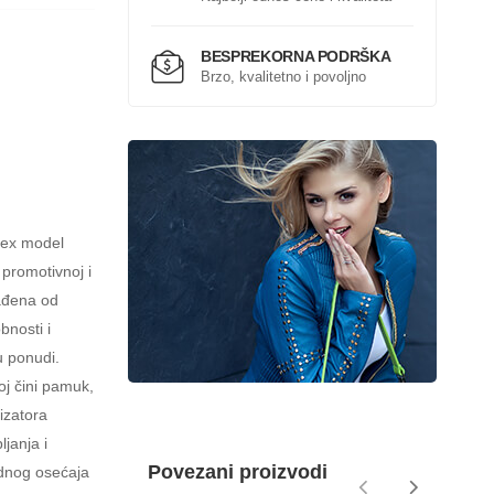
BESPREKORNA PODRŠKA
Brzo, kvalitetno i povoljno
sex model
promotivnoj i
rađena od
bnosti i
u ponudi.
loj čini pamuk,
lizatora
janja i
Povezani proizvodi
odnog osećaja