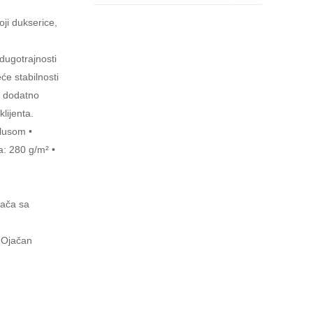
ji dukserice,
dugotrajnosti
će stabilnosti
to dodatno
lijenta.
šlusom •
a: 280 g/m² •
jača sa
• Ojačan