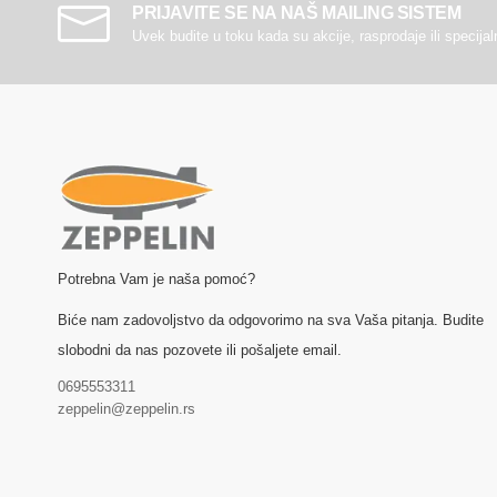
PRIJAVITE SE NA NAŠ MAILING SISTEM
Uvek budite u toku kada su akcije, rasprodaje ili specija
Potrebna Vam je naša pomoć?
Biće nam zadovoljstvo da odgovorimo na sva Vaša pitanja. Budite
slobodni da nas pozovete ili pošaljete email.
0695553311
zeppelin@zeppelin.rs