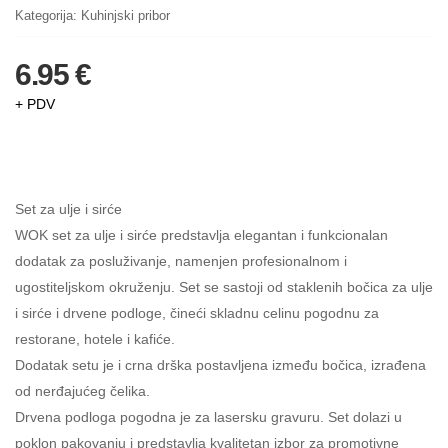
Kategorija:
Kuhinjski pribor
6.95 €
+ PDV
Set za ulje i sirće
WOK set za ulje i sirće predstavlja elegantan i funkcionalan
dodatak za posluživanje, namenjen profesionalnom i
ugostiteljskom okruženju. Set se sastoji od staklenih bočica za ulje
i sirće i drvene podloge, čineći skladnu celinu pogodnu za
restorane, hotele i kafiće.
Dodatak setu je i crna drška postavljena između bočica, izrađena
od nerđajućeg čelika.
Drvena podloga pogodna je za lasersku gravuru. Set dolazi u
poklon pakovanju i predstavlja kvalitetan izbor za promotivne