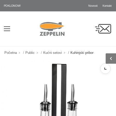
Novosti
Kontakt
 POKLONOM!
Početna
Public
Kućni setovi
Kuhinjski pribor