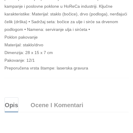
kampanje i poslovne poklone u HoReCa industriji. Ključne
karakteristike: Materijal: staklo (bočice), drvo (podloga), nerđajući
čelik (drška) • Sadržaj seta: bočice za ulje i sirće sa drvenom
podlogom • Namena: serviranje ulja i sirćeta •
Poklon pakovanje
Materijal: staklo/drvo
Dimenzija: 28 x 15 x 7 cm
Pakovanje: 12/1
Preporučena vrsta štampe: laserska gravura
Opis
Ocene I Komentari