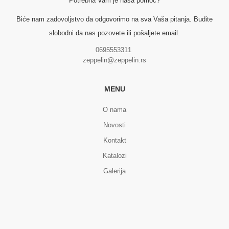
Potrebna Vam je naša pomoć?
Biće nam zadovoljstvo da odgovorimo na sva Vaša pitanja. Budite
slobodni da nas pozovete ili pošaljete email.
0695553311
zeppelin@zeppelin.rs
MENU
O nama
Novosti
Kontakt
Katalozi
Galerija