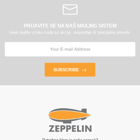
PRIJAVITE SE NA NAŠ MAILING SISTEM
Uvek budite u toku kada su akcije, rasprodaje ili specijalne ponude.
SUBSCRIBE