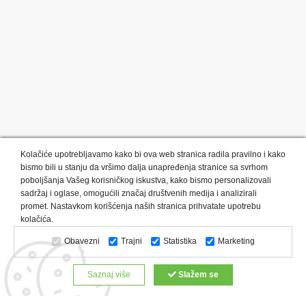
Kolačiće upotrebljavamo kako bi ova web stranica radila pravilno i kako
bismo bili u stanju da vršimo dalja unapređenja stranice sa svrhom
poboljšanja Vašeg korisničkog iskustva, kako bismo personalizovali
sadržaj i oglase, omogućili značaj društvenih medija i analizirali
promet. Nastavkom korišćenja naših stranica prihvatate upotrebu
Kategorije proizvoda:
Olovke i markeri
Privesci i trakice
kolačića.
Upaljači
USB
Tehnologija
Tekstil
Kačketi i kape
Obavezni
Trajni
Statistika
Marketing
Notesi i rokovnici
Kancelarija
Satovi
Kišobrani
Torbe i putovanja
Kuhinjski setovi
Alati i oprema
Saznaj više
Slažem se
Relaksacija, lepota i zdravlje
Kalendari
Custom proizvodi
Digitalna štampa