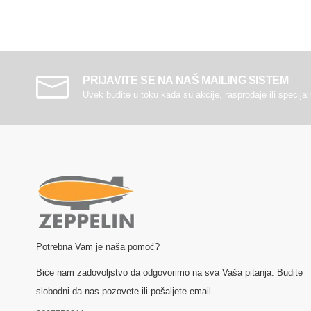
PRIJAVITE SE NA NAŠ MAILING SISTEM
Uvek budite u toku kada su akcije, rasprodaje ili specija
Potrebna Vam je naša pomoć?
Biće nam zadovoljstvo da odgovorimo na sva Vaša pitanja. Budite
slobodni da nas pozovete ili pošaljete email.