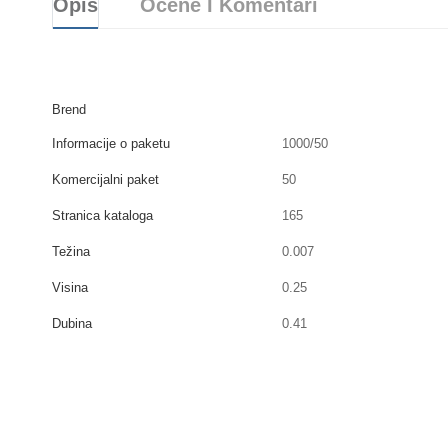
Opis
Ocene I Komentari
Brend
Informacije o paketu
1000/50
Komercijalni paket
50
Stranica kataloga
165
Težina
0.007
Visina
0.25
Dubina
0.41