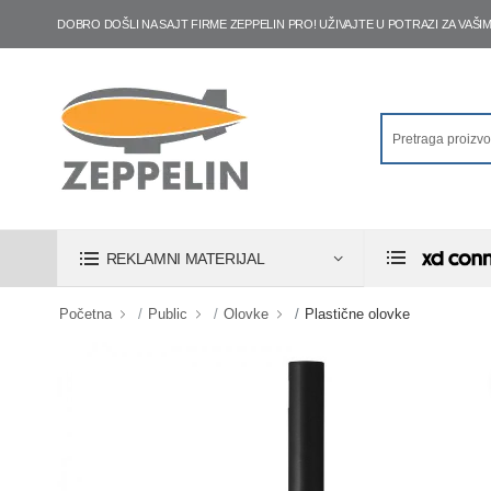
DOBRO DOŠLI NA SAJT FIRME ZEPPELIN PRO! UŽIVAJTE U POTRAZI ZA VA
REKLAMNI MATERIJAL
Početna
Public
Olovke
Plastične olovke