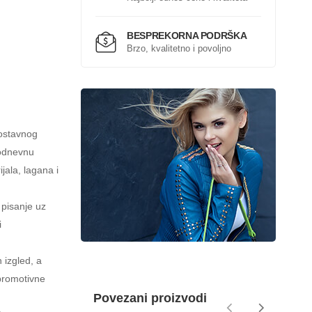
BESPREKORNA PODRŠKA
Brzo, kvalitetno i povoljno
ostavnog
kodnevnu
jala, lagana i
 pisanje uz
i
 izgled, a
 promotivne
Povezani proizvodi