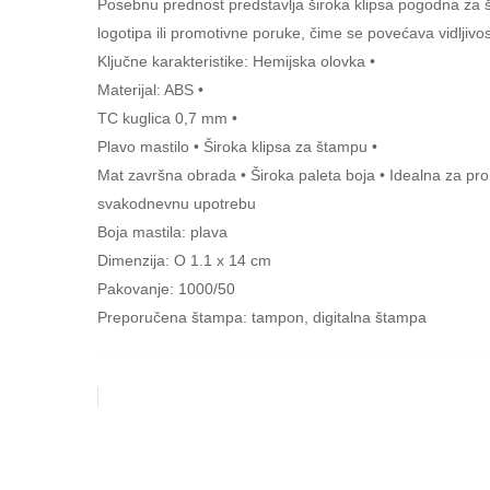
Posebnu prednost predstavlja široka klipsa pogodna za
logotipa ili promotivne poruke, čime se povećava vidljivo
Ključne karakteristike: Hemijska olovka •
Materijal: ABS •
TC kuglica 0,7 mm •
Plavo mastilo • Široka klipsa za štampu •
Mat završna obrada • Široka paleta boja • Idealna za pro
svakodnevnu upotrebu
Boja mastila: plava
Dimenzija: O 1.1 x 14 cm
Pakovanje: 1000/50
Preporučena štampa: tampon, digitalna štampa