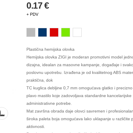
0.17 €
+ PDV
Plastična hemijska olovka
Hemijska olovka ZIGI je moderan promotivni model jedn
dizajna, idealan za masovne kampanje, događaje i sva
poslovnu upotrebu. Izrađena je od kvalitetnog ABS materi
praktična, dok
TC kuglica debljine 0,7 mm omogućava glatko i precizno
plavo mastilo koje zadovoljava standardne kancelarijske 
administrativne potrebe.
Mat završna obrada daje olovci savremen i profesionalan
široka paleta boja omogućava lako uklapanje u različite
aktivnosti.