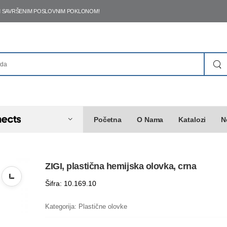
ŠIM SAVRŠENIM POSLOVNIM POKLONOM!
Početna
O Nama
Katalozi
N
ZIGI, plastična hemijska olovka, crna
Šifra: 10.169.10
Kategorija:
Plastične olovke