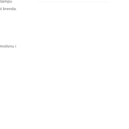
 štampu
st brenda.
motivnu i