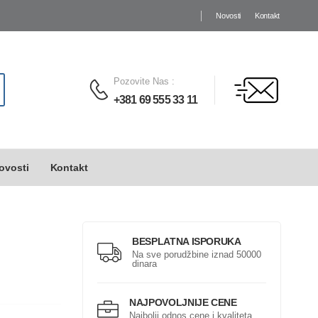
Novosti
Kontakt
Pozovite Nas
:
+381 69 555 33 11
ovosti
Kontakt
BESPLATNA ISPORUKA
Na sve porudžbine iznad 50000
dinara
NAJPOVOLJNIJE CENE
Najbolji odnos cene i kvaliteta