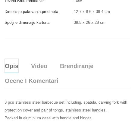
Težina Bruto artikla Gr
1095
Dimenzije pakovanja predmeta
12.7 x 8.6 x 39.4 cm
Spoljne dimenzije kartona
39.5 x 26 x 28 cm
Opis
Video
Brendiranje
Ocene I Komentari
3 pcs stainless steel barbecue set including, spatula, carving fork with
protection cover and pair of tongs, stainless steel handles.
Packed in aluminium case with handle and hinges.