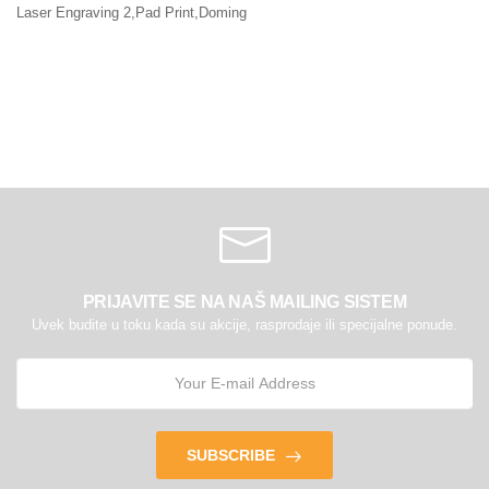
Laser Engraving 2,Pad Print,Doming
PRIJAVITE SE NA NAŠ MAILING SISTEM
Uvek budite u toku kada su akcije, rasprodaje ili specijalne ponude.
SUBSCRIBE