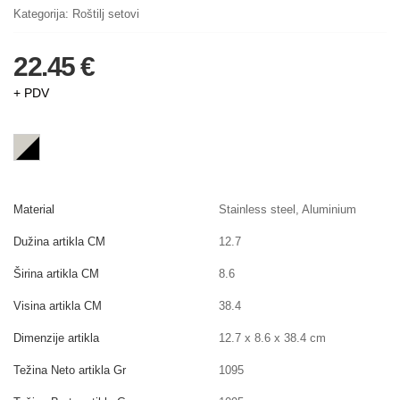
Kategorija:
Roštilj setovi
22.45 €
+ PDV
Material
Stainless steel, Aluminium
Dužina artikla CM
12.7
Širina artikla CM
8.6
Visina artikla CM
38.4
Dimenzije artikla
12.7 x 8.6 x 38.4 cm
Težina Neto artikla Gr
1095