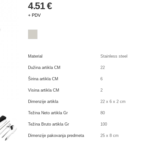
4.51 €
+ PDV
Material
Stainless steel
Dužina artikla CM
22
Širina artikla CM
6
Visina artikla CM
2
Dimenzije artikla
22 x 6 x 2 cm
Težina Neto artikla Gr
80
Težina Bruto artikla Gr
100
Dimenzije pakovanja predmeta
25 x 8 cm