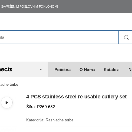
ŠIM SAVRŠENIM POSLOVNIM POKLONOM!
Početna
O Nama
Katalozi
N
adne torbe
4 PCS stainless steel re-usable cutlery set
Šifra: P269.632
Kategorija:
Rashladne torbe