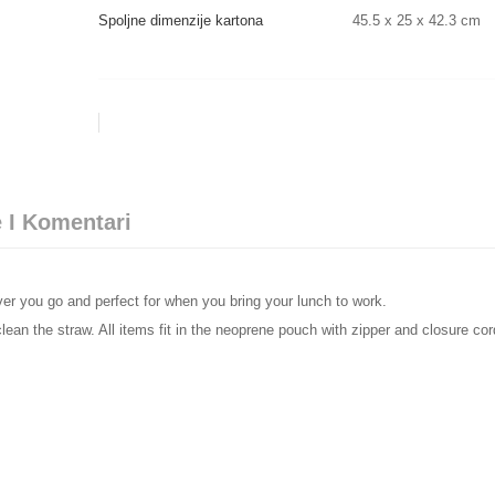
Spoljne dimenzije kartona
45.5 x 25 x 42.3 cm
 I Komentari
ver you go and perfect for when you bring your lunch to work.
lean the straw. All items fit in the neoprene pouch with zipper and closure cor