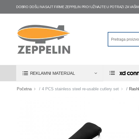
DOBRO DOŠLI NA SAJT FIRME ZEPPELIN PRO! UŽIVAJTE U POTRAZI ZA VA
REKLAMNI MATERIJAL
Početna
4 PCS stainless steel re-usable cutlery set
Rashl