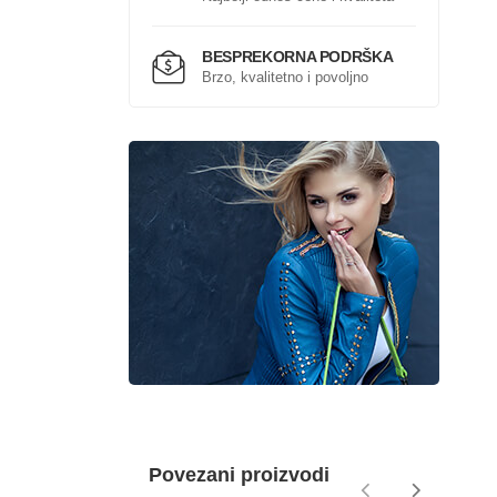
BESPREKORNA PODRŠKA
Brzo, kvalitetno i povoljno
Povezani proizvodi