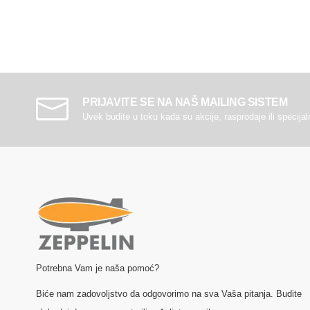
PRIJAVITE SE NA NAŠ MAILING SISTEM
Uvek budite u toku kada su akcije, rasprodaje ili specija
Potrebna Vam je naša pomoć?
Biće nam zadovoljstvo da odgovorimo na sva Vaša pitanja. Budite