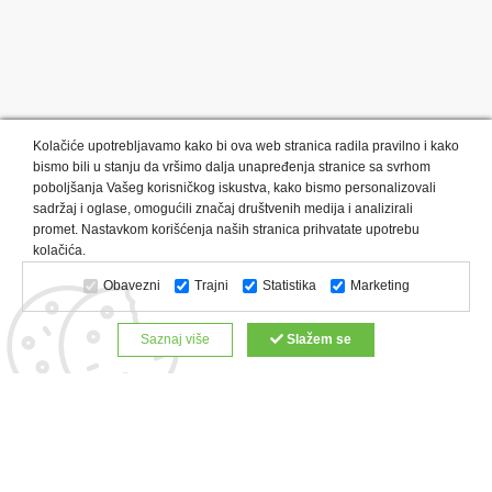
Kolačiće upotrebljavamo kako bi ova web stranica radila pravilno i kako
bismo bili u stanju da vršimo dalja unapređenja stranice sa svrhom
poboljšanja Vašeg korisničkog iskustva, kako bismo personalizovali
sadržaj i oglase, omogućili značaj društvenih medija i analizirali
promet. Nastavkom korišćenja naših stranica prihvatate upotrebu
Kategorije proizvoda:
Olovke i markeri
Privesci i trakice
kolačića.
Upaljači
USB
Tehnologija
Tekstil
Kačketi i kape
Obavezni
Trajni
Statistika
Marketing
Notesi i rokovnici
Kancelarija
Satovi
Kišobrani
Torbe i putovanja
Kuhinjski setovi
Alati i oprema
Saznaj više
Slažem se
Relaksacija, lepota i zdravlje
Kalendari
Custom proizvodi
Digitalna štampa
Proizvodi:
Reklamne majice
Štampa na šoljama
Rokovnici
Reklamne kese
Roll up baneri
Reklamni peškiri
Reklamni kačketi
Notesi