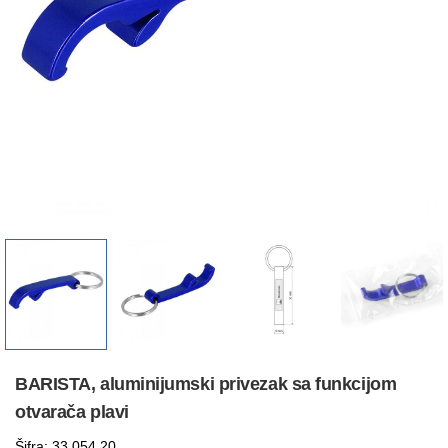
BARISTA, aluminijumski privezak sa funkcijom
otvarača plavi
Šifra: 33.054.20