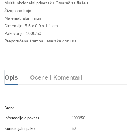
Multifunkcionalni privezak • Otvarač za flaše •
Živopisne boje
Materijal: aluminijum
Dimenzija: 5.5 x 0.9 x 1.1 cm
Pakovanje: 1000/50
Preporučena štampa: laserska gravura
Opis
Ocene I Komentari
Brend
Informacije o paketu
1000/50
Komercijalni paket
50