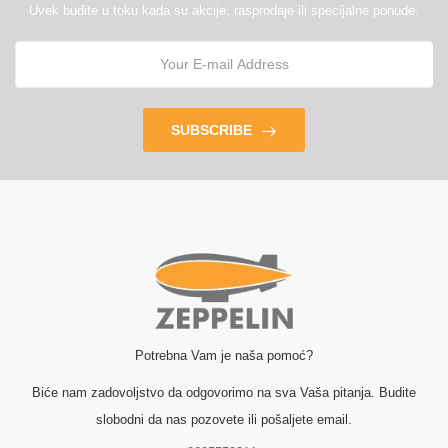
Uvek budite u toku kada su akcije, rasprodaje ili specijalne ponude.
SUBSCRIBE
Potrebna Vam je naša pomoć?
Biće nam zadovoljstvo da odgovorimo na sva Vaša pitanja. Budite
slobodni da nas pozovete ili pošaljete email.