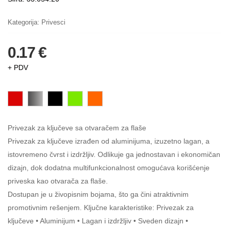
Kategorija:
Privesci
0.17 €
+ PDV
Privezak za ključeve sa otvaračem za flaše
Privezak za ključeve izrađen od aluminijuma, izuzetno lagan, a
istovremeno čvrst i izdržljiv. Odlikuje ga jednostavan i ekonomičan
dizajn, dok dodatna multifunkcionalnost omogućava korišćenje
priveska kao otvarača za flaše.
Dostupan je u živopisnim bojama, što ga čini atraktivnim
promotivnim rešenjem. Ključne karakteristike: Privezak za
ključeve • Aluminijum • Lagan i izdržljiv • Sveden dizajn •