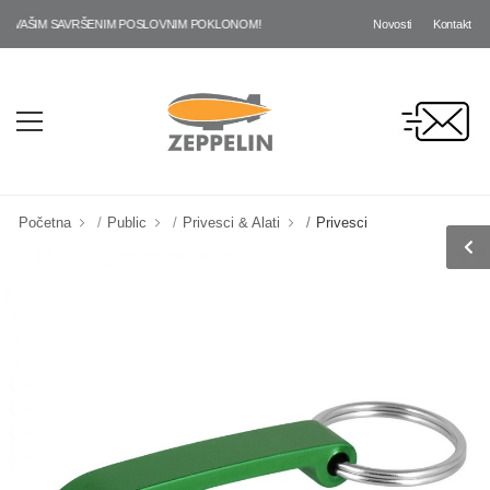
Novosti
Kontakt
 VAŠIM SAVRŠENIM POSLOVNIM POKLONOM!
Početna
Public
Privesci & Alati
Privesci