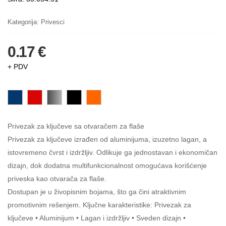
Kategorija:
Privesci
0.17 €
+ PDV
Privezak za ključeve sa otvaračem za flaše
Privezak za ključeve izrađen od aluminijuma, izuzetno lagan, a
istovremeno čvrst i izdržljiv. Odlikuje ga jednostavan i ekonomičan
dizajn, dok dodatna multifunkcionalnost omogućava korišćenje
priveska kao otvarača za flaše.
Dostupan je u živopisnim bojama, što ga čini atraktivnim
promotivnim rešenjem. Ključne karakteristike: Privezak za
ključeve • Aluminijum • Lagan i izdržljiv • Sveden dizajn •