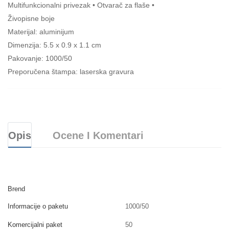
Multifunkcionalni privezak • Otvarač za flaše •
Živopisne boje
Materijal: aluminijum
Dimenzija: 5.5 x 0.9 x 1.1 cm
Pakovanje: 1000/50
Preporučena štampa: laserska gravura
Opis
Ocene I Komentari
Brend
Informacije o paketu
1000/50
Komercijalni paket
50