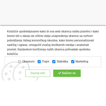
Kolačiće upotrebljavamo kako bi ova web stranica radila pravilno i kako
bismo bili u stanju da vršimo dalja unapređenja stranice sa svrhom
poboljšanja Vašeg korisničkog iskustva, kako bismo personalizovali
sadržaj i oglase, omogućili značaj društvenih medija i analizirali
promet. Nastavkom korišćenja naših stranica prihvatate upotrebu
Kategorije proizvoda:
Olovke i markeri
Privesci i trakice
kolačića.
Upaljači
USB
Tehnologija
Tekstil
Kačketi i kape
Obavezni
Trajni
Statistika
Marketing
Notesi i rokovnici
Kancelarija
Satovi
Kišobrani
Torbe i putovanja
Kuhinjski setovi
Alati i oprema
Saznaj više
Slažem se
Relaksacija, lepota i zdravlje
Kalendari
Custom proizvodi
Digitalna štampa
Proizvodi:
Reklamne majice
Štampa na šoljama
Rokovnici
Reklamne kese
Roll up baneri
Reklamni peškiri
Reklamni kačketi
Notesi