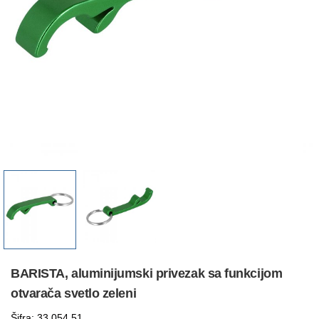
BARISTA, aluminijumski privezak sa funkcijom
otvarača svetlo zeleni
Šifra: 33.054.51