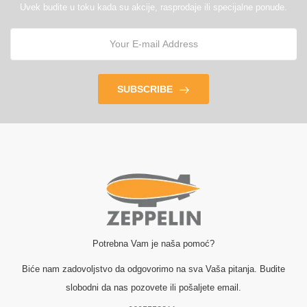
Uvek budite u toku kada su akcije, rasprodaje ili specijalne ponude.
SUBSCRIBE
Potrebna Vam je naša pomoć?
Biće nam zadovoljstvo da odgovorimo na sva Vaša pitanja. Budite
slobodni da nas pozovete ili pošaljete email.