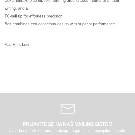
Dokumental® blue ink refill offering around 1000 metres of smooth
writing, and a
TC-ball tip for effortless precision,
Bolt combines eco-conscious design with superior performance.
Pad Print Low
PRIJAVITE SE NA NAŠ MAILING SISTEM
Uvek budite u toku kada su akcije, rasprodaje ili specijalne ponude.