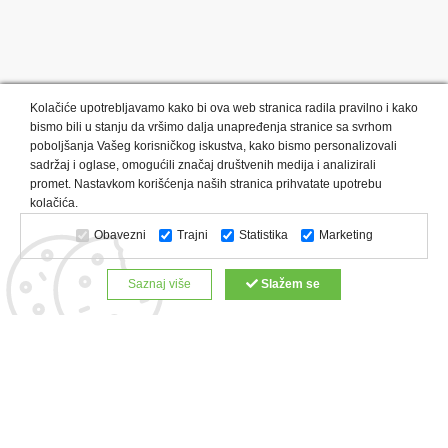
Kolačiće upotrebljavamo kako bi ova web stranica radila pravilno i kako
bismo bili u stanju da vršimo dalja unapređenja stranice sa svrhom
poboljšanja Vašeg korisničkog iskustva, kako bismo personalizovali
sadržaj i oglase, omogućili značaj društvenih medija i analizirali
promet. Nastavkom korišćenja naših stranica prihvatate upotrebu
Kategorije proizvoda:
Olovke i markeri
Privesci i trakice
kolačića.
Upaljači
USB
Tehnologija
Tekstil
Kačketi i kape
Obavezni
Trajni
Statistika
Marketing
Notesi i rokovnici
Kancelarija
Satovi
Kišobrani
Torbe i putovanja
Kuhinjski setovi
Alati i oprema
Saznaj više
Slažem se
Relaksacija, lepota i zdravlje
Kalendari
Custom proizvodi
Digitalna štampa
Proizvodi:
Reklamne majice
Štampa na šoljama
Rokovnici
Reklamne kese
Roll up baneri
Reklamni peškiri
Reklamni kačketi
Notesi