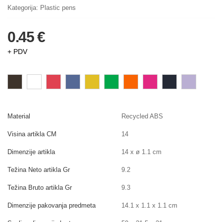
Kategorija:
Plastic pens
0.45 €
+ PDV
Material
Recycled ABS
Visina artikla CM
14
Dimenzije artikla
14 x ø 1.1 cm
Težina Neto artikla Gr
9.2
Težina Bruto artikla Gr
9.3
Dimenzije pakovanja predmeta
14.1 x 1.1 x 1.1 cm