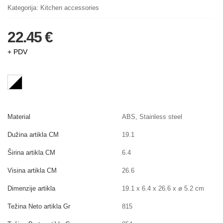
Kategorija:
Kitchen accessories
22.45 €
+ PDV
Material
ABS, Stainless steel
Dužina artikla CM
19.1
Širina artikla CM
6.4
Visina artikla CM
26.6
Dimenzije artikla
19.1 x 6.4 x 26.6 x ø 5.2 cm
Težina Neto artikla Gr
815