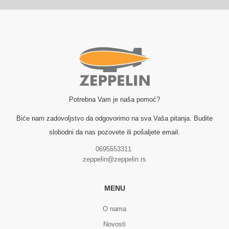
Potrebna Vam je naša pomoć?
Biće nam zadovoljstvo da odgovorimo na sva Vaša pitanja. Budite
slobodni da nas pozovete ili pošaljete email.
0695553311
zeppelin@zeppelin.rs
MENU
O nama
Novosti