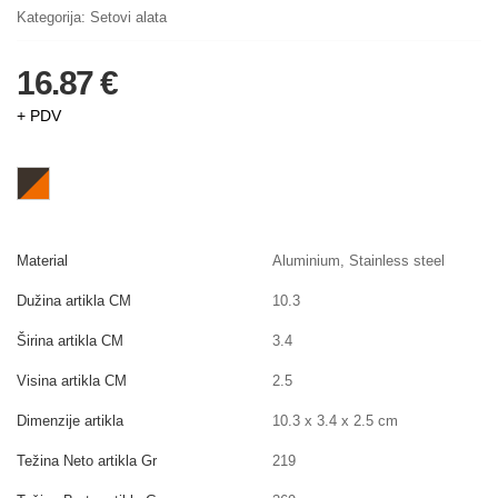
Kategorija:
Setovi alata
16.87 €
+ PDV
Material
Aluminium, Stainless steel
Dužina artikla CM
10.3
Širina artikla CM
3.4
Visina artikla CM
2.5
Dimenzije artikla
10.3 x 3.4 x 2.5 cm
Težina Neto artikla Gr
219