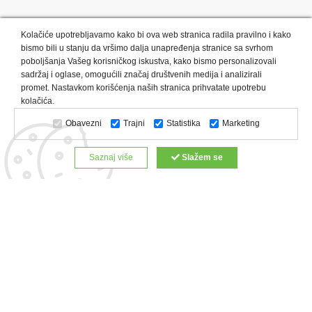
Kolačiće upotrebljavamo kako bi ova web stranica radila pravilno i kako
bismo bili u stanju da vršimo dalja unapređenja stranice sa svrhom
poboljšanja Vašeg korisničkog iskustva, kako bismo personalizovali
sadržaj i oglase, omogućili značaj društvenih medija i analizirali
promet. Nastavkom korišćenja naših stranica prihvatate upotrebu
Kategorije proizvoda:
Olovke i markeri
Privesci i trakice
kolačića.
Upaljači
USB
Tehnologija
Tekstil
Kačketi i kape
Obavezni
Trajni
Statistika
Marketing
Notesi i rokovnici
Kancelarija
Satovi
Kišobrani
Torbe i putovanja
Kuhinjski setovi
Alati i oprema
Saznaj više
Slažem se
Relaksacija, lepota i zdravlje
Kalendari
Custom proizvodi
Digitalna štampa
Proizvodi:
Reklamne majice
Štampa na šoljama
Rokovnici
Reklamne kese
Roll up baneri
Reklamni peškiri
Reklamni kačketi
Notesi