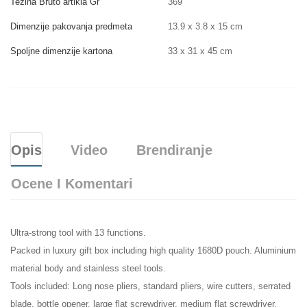
Težina Bruto artikla Gr
369
Dimenzije pakovanja predmeta
13.9 x 3.8 x 15 cm
Spoljne dimenzije kartona
33 x 31 x 45 cm
Opis
Video
Brendiranje
Ocene I Komentari
Ultra-strong tool with 13 functions.
Packed in luxury gift box including high quality 1680D pouch. Aluminium
material body and stainless steel tools.
Tools included: Long nose pliers, standard pliers, wire cutters, serrated
blade, bottle opener, large flat screwdriver, medium flat screwdriver,