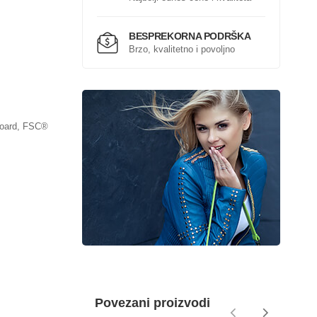
BESPREKORNA PODRŠKA
Brzo, kvalitetno i povoljno
board, FSC®
Povezani proizvodi