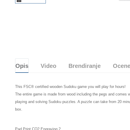
Opis
Video
Brendiranje
Ocene
This FSC® certified wooden Sudoku game you will play for hours!
The entire game is made from wood including the pegs and comes wit
playing and solving Sudoku puzzles. A puzzle can take from 20 minu
box.
Pad Print,CO2 Engraving 2