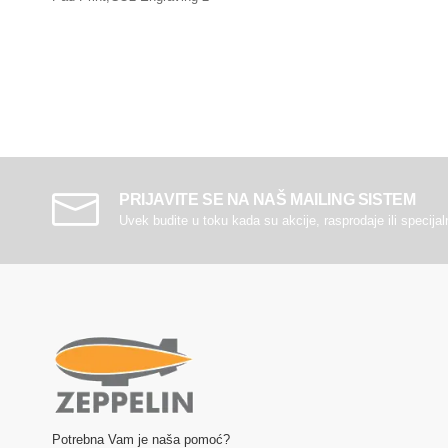
PRIJAVITE SE NA NAŠ MAILING SISTEM
Uvek budite u toku kada su akcije, rasprodaje ili specija
Potrebna Vam je naša pomoć?