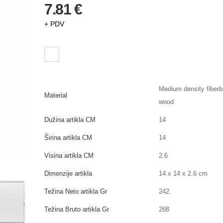
7.81 €
+ PDV
Medium density fiber
Material
wood
Dužina artikla CM
14
Širina artikla CM
14
Visina artikla CM
2.6
Dimenzije artikla
14 x 14 x 2.6 cm
Težina Neto artikla Gr
242
Težina Bruto artikla Gr
268