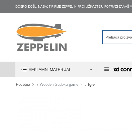
DOBRO DOŠLI NA SAJT FIRME ZEPPELIN PRO! UŽIVAJTE U POTRAZI ZA VA
REKLAMNI MATERIJAL
Početna
Wooden Sudoku game
Igre