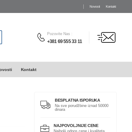
Novosti
Kontakt
Pozovite Nas
:
+381 69 555 33 11
ovosti
Kontakt
BESPLATNA ISPORUKA
Na sve porudžbine iznad 50000
dinara
NAJPOVOLJNIJE CENE
Najbolji odnos cene i kvaliteta