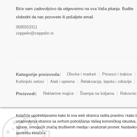
Biće nam zadovoljstvo da odgovorimo na sva Vaša pitanja. Budite
slobodni da nas pozovete ili pošaljete email.
0695553311
zeppelin@zeppelin.rs
Kategorije proizvoda:
Olovke i markeri
Privesci i trakice
Kuhinjski setovi
Alati i oprema
Relaksacija, lepota i zdravlje
Proizvodi:
Reklamne majice
Štampa na šoljama
Rokovnic
Kolačiće upotrebljavamo kako bi ova web stranica radila pravilno i kako b
unapređenja stranice sa svrhom poboljšanja Vašeg korisničkog iskustva, 
oglase, omogućili značaj društvenih medija i analizirali promet. Nastavko
Copyright © 2022 Zeppelin. All Rights Reserved.
upotrebu kolačića.