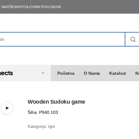
ŠIM SAVRŠENIM POSLOVNIM POKLONOM!
Početna
O Nama
Katalozi
N
Wooden Sudoku game
Šifra: P940.103
Kategorija:
Igre