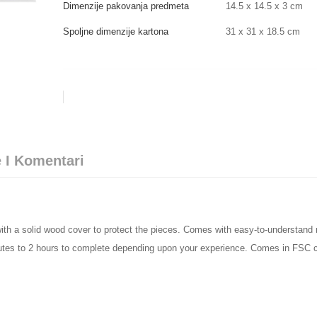
Dimenzije pakovanja predmeta
14.5 x 14.5 x 3 cm
Spoljne dimenzije kartona
31 x 31 x 18.5 cm
 I Komentari
h a solid wood cover to protect the pieces. Comes with easy-to-understand r
tes to 2 hours to complete depending upon your experience. Comes in FSC cer