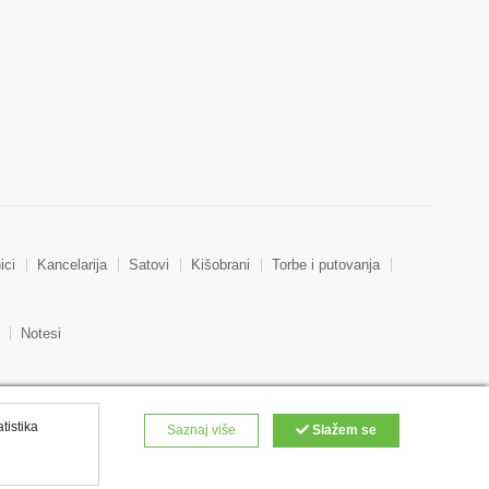
ici
Kancelarija
Satovi
Kišobrani
Torbe i putovanja
Notesi
atistika
Saznaj više
Slažem se