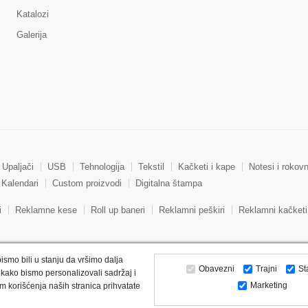
Katalozi
Galerija
Upaljači
USB
Tehnologija
Tekstil
Kačketi i kape
Notesi i rokovn
Kalendari
Custom proizvodi
Digitalna štampa
i
Reklamne kese
Roll up baneri
Reklamni peškiri
Reklamni kačketi
ismo bili u stanju da vršimo dalja
Obavezni
Trajni
St
kako bismo personalizovali sadržaj i
Marketing
m korišćenja naših stranica prihvatate