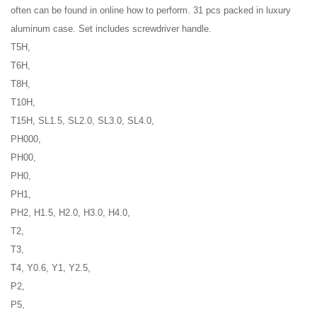
often can be found in online how to perform. 31 pcs packed in luxury
aluminum case. Set includes screwdriver handle.
T5H,
T6H,
T8H,
T10H,
T15H, SL1.5, SL2.0, SL3.0, SL4.0,
PH000,
PH00,
PH0,
PH1,
PH2, H1.5, H2.0, H3.0, H4.0,
T2,
T3,
T4, Y0.6, Y1, Y2.5,
P2,
P5,