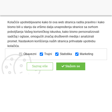
Kolačiće upotrebljavamo kako bi ova web stranica radila pravilno i kako
bismo bili u stanju da vršimo dalja unapređenja stranice sa svrhom
poboljšanja Vašeg korisničkog iskustva, kako bismo personalizovali
sadržaj i oglase, omogućili značaj društvenih medija i analizirali
promet. Nastavkom korišćenja naših stranica prihvatate upotrebu
Kategorije proizvoda:
Olovke i markeri
Privesci i trakice
kolačića.
Upaljači
USB
Tehnologija
Tekstil
Kačketi i kape
Obavezni
Trajni
Statistika
Marketing
Notesi i rokovnici
Kancelarija
Satovi
Kišobrani
Torbe i putovanja
Kuhinjski setovi
Alati i oprema
Saznaj više
Slažem se
Relaksacija, lepota i zdravlje
Kalendari
Custom proizvodi
Digitalna štampa
Proizvodi:
Reklamne majice
Štampa na šoljama
Rokovnici
Reklamne kese
Roll up baneri
Reklamni peškiri
Reklamni kačketi
Notesi