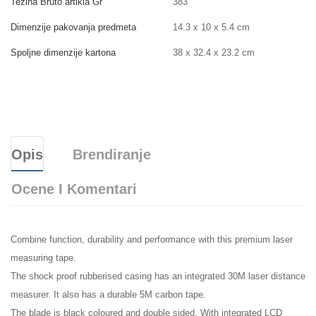
Težina Bruto artikla Gr
383
Dimenzije pakovanja predmeta
14.3 x 10 x 5.4 cm
Spoljne dimenzije kartona
38 x 32.4 x 23.2 cm
Opis
Brendiranje
Ocene I Komentari
Combine function, durability and performance with this premium laser
measuring tape.
The shock proof rubberised casing has an integrated 30M laser distance
measurer. It also has a durable 5M carbon tape.
The blade is black coloured and double sided. With integrated LCD