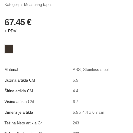
Kategorija:
Measuring tapes
67.45 €
+ PDV
Material
ABS, Stainless steel
Dužina artikla CM
6.5
Širina artikla CM
4.4
Visina artikla CM
6.7
Dimenzije artikla
6.5 x 4.4 x 6.7 cm
Težina Neto artikla Gr
243