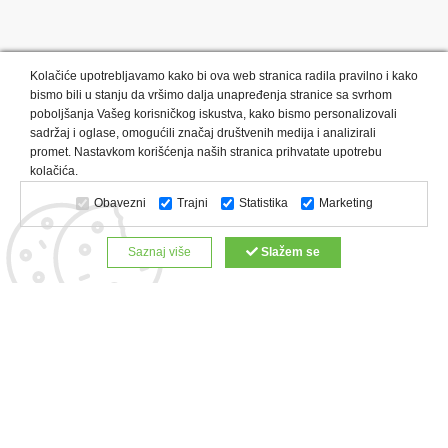
Kolačiće upotrebljavamo kako bi ova web stranica radila pravilno i kako
bismo bili u stanju da vršimo dalja unapređenja stranice sa svrhom
poboljšanja Vašeg korisničkog iskustva, kako bismo personalizovali
sadržaj i oglase, omogućili značaj društvenih medija i analizirali
promet. Nastavkom korišćenja naših stranica prihvatate upotrebu
Kategorije proizvoda:
Olovke i markeri
Privesci i trakice
kolačića.
Upaljači
USB
Tehnologija
Tekstil
Kačketi i kape
Obavezni
Trajni
Statistika
Marketing
Notesi i rokovnici
Kancelarija
Satovi
Kišobrani
Torbe i putovanja
Kuhinjski setovi
Alati i oprema
Saznaj više
Slažem se
Relaksacija, lepota i zdravlje
Kalendari
Custom proizvodi
Digitalna štampa
Proizvodi:
Reklamne majice
Štampa na šoljama
Rokovnici
Reklamne kese
Roll up baneri
Reklamni peškiri
Reklamni kačketi
Notesi