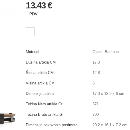
13.43 €
+ PDV
Material
Glass, Bamboo
Dužina artikla CM
17.3
Širina artikla CM
12.8
Visina artikla CM
6
Dimenzije artikla
17.3 x 12.8 x 6 cm
Težina Neto artikla Gr
571
Težina Bruto artikla Gr
700
Dimenzije pakovanja predmeta
20.2 x 16.1 x 7.2 cm