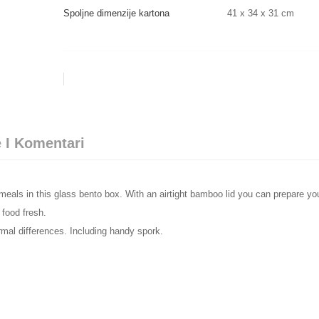
Spoljne dimenzije kartona
41 x 34 x 31 cm
 I Komentari
meals in this glass bento box. With an airtight bamboo lid you can prepare yo
food fresh.
rmal differences. Including handy spork.