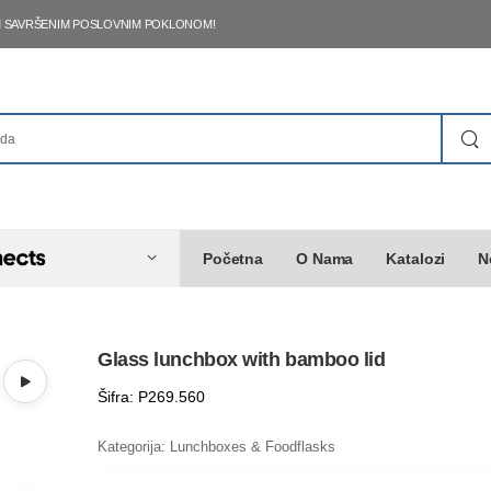
ŠIM SAVRŠENIM POSLOVNIM POKLONOM!
Početna
O Nama
Katalozi
N
Glass lunchbox with bamboo lid
Šifra: P269.560
Kategorija:
Lunchboxes & Foodflasks