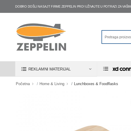
DOBRO DOŠLI NA SAJT FIRME ZEPPELIN PRO! UŽIVAJTE U POTRAZI ZA VA
REKLAMNI MATERIJAL
Početna
Home & Living
Lunchboxes & Foodflasks