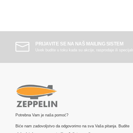
PRIJAVITE SE NA NAŠ MAILING SISTEM
Uvek budite u toku kada su akcije, rasprodaje ili specija
Potrebna Vam je naša pomoć?
Biće nam zadovoljstvo da odgovorimo na sva Vaša pitanja. Budite