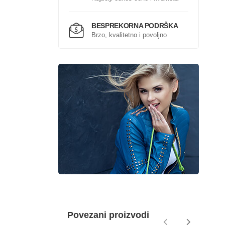
BESPREKORNA PODRŠKA
Brzo, kvalitetno i povoljno
Povezani proizvodi