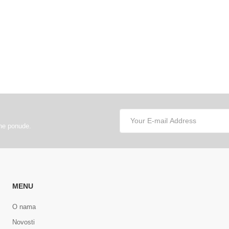
lne ponude.
MENU
O nama
Novosti