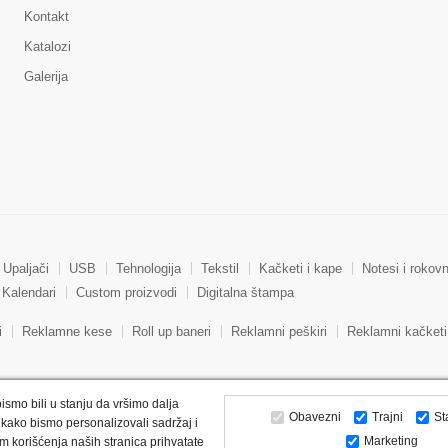
Kontakt
Katalozi
Galerija
Upaljači
USB
Tehnologija
Tekstil
Kačketi i kape
Notesi i rokovn
Kalendari
Custom proizvodi
Digitalna štampa
i
Reklamne kese
Roll up baneri
Reklamni peškiri
Reklamni kačketi
ismo bili u stanju da vršimo dalja
Obavezni
Trajni
St
kako bismo personalizovali sadržaj i
Marketing
m korišćenja naših stranica prihvatate