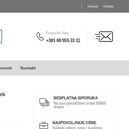
Novosti
Kontakt
Pozovite Nas
:
+381 69 555 33 11
ovosti
Kontakt
ork
BESPLATNA ISPORUKA
Na sve porudžbine iznad 50000
dinara
NAJPOVOLJNIJE CENE
Najbolji odnos cene i kvaliteta