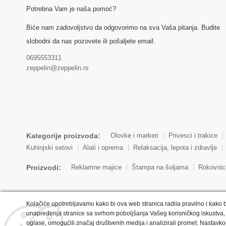
Potrebna Vam je naša pomoć?
Biće nam zadovoljstvo da odgovorimo na sva Vaša pitanja. Budite
slobodni da nas pozovete ili pošaljete email.
0695553311
zeppelin@zeppelin.rs
Kategorije proizvoda:
Olovke i markeri
Privesci i trakice
Kuhinjski setovi
Alati i oprema
Relaksacija, lepota i zdravlje
Proizvodi:
Reklamne majice
Štampa na šoljama
Rokovnic
Kolačiće upotrebljavamo kako bi ova web stranica radila pravilno i kako b
unapređenja stranice sa svrhom poboljšanja Vašeg korisničkog iskustva, 
oglase, omogućili značaj društvenih medija i analizirali promet. Nastavko
Copyright © 2022 Zeppelin. All Rights Reserved.