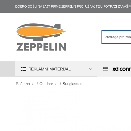
DOBRO DOŠLI NA SAJT FIRME ZEPPELIN PRO! UŽIVAJTE U POTRAZI ZA VA
REKLAMNI MATERIJAL
Početna
Outdoor
Sunglasses