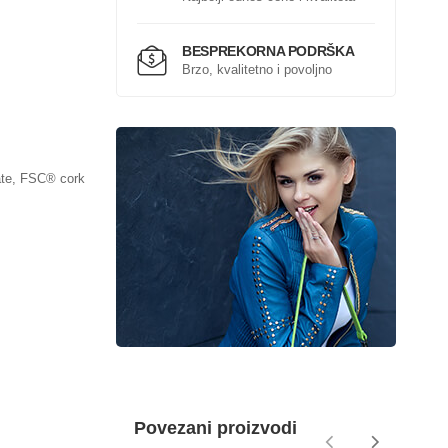
BESPREKORNA PODRŠKA
Brzo, kvalitetno i povoljno
ate, FSC® cork
Povezani proizvodi