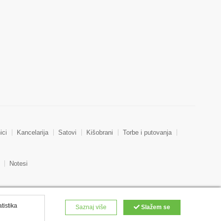
ici
Kancelarija
Satovi
Kišobrani
Torbe i putovanja
Notesi
atistika
Saznaj više
Slažem se