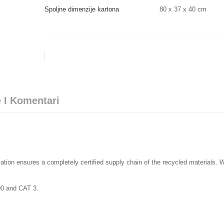
Spoljne dimenzije kartona
80 x 37 x 40 cm
 I Komentari
cation ensures a completely certified supply chain of the recycled materials.
00 and CAT 3.