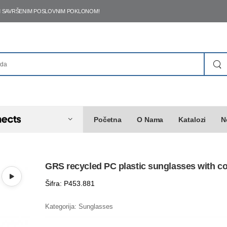
ŠIM SAVRŠENIM POSLOVNIM POKLONOM!
Početna
O Nama
Katalozi
N
GRS recycled PC plastic sunglasses with c
Šifra: P453.881
Kategorija:
Sunglasses