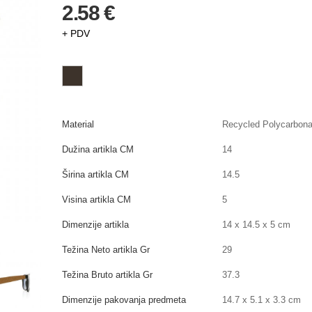
2.58 €
+ PDV
Material
Recycled Polycarbon
Dužina artikla CM
14
Širina artikla CM
14.5
Visina artikla CM
5
Dimenzije artikla
14 x 14.5 x 5 cm
Težina Neto artikla Gr
29
Težina Bruto artikla Gr
37.3
Dimenzije pakovanja predmeta
14.7 x 5.1 x 3.3 cm