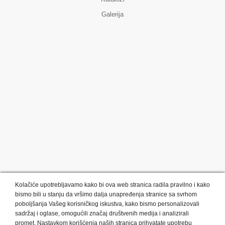
Galerija
Kolačiće upotrebljavamo kako bi ova web stranica radila pravilno i kako
bismo bili u stanju da vršimo dalja unapređenja stranice sa svrhom
poboljšanja Vašeg korisničkog iskustva, kako bismo personalizovali
sadržaj i oglase, omogućili značaj društvenih medija i analizirali
promet. Nastavkom korišćenja naših stranica prihvatate upotrebu