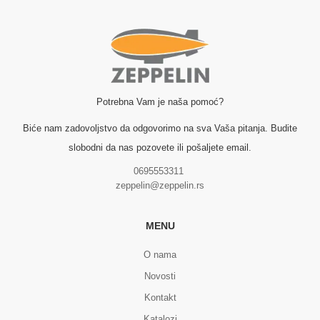
Potrebna Vam je naša pomoć?
Biće nam zadovoljstvo da odgovorimo na sva Vaša pitanja. Budite
slobodni da nas pozovete ili pošaljete email.
0695553311
zeppelin@zeppelin.rs
MENU
O nama
Novosti
Kontakt
Katalozi