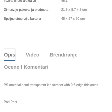
Težina Bruto artikla Gr
46.1
Dimenzije pakovanja predmeta
21.5 x 8.7 x 2 cm
Spoljne dimenzije kartona
48 x 27 x 30 cm
Opis
Video
Brendiranje
Ocene I Komentari
PS material semi transparent ice scraper with 0.6 edge thickness.
Pad Print