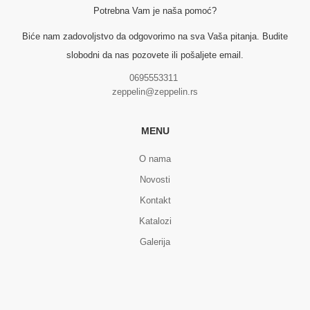
Potrebna Vam je naša pomoć?
Biće nam zadovoljstvo da odgovorimo na sva Vaša pitanja. Budite
slobodni da nas pozovete ili pošaljete email.
0695553311
zeppelin@zeppelin.rs
MENU
O nama
Novosti
Kontakt
Katalozi
Galerija