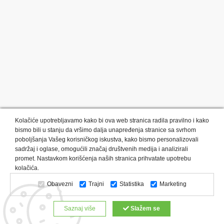
Kolačiće upotrebljavamo kako bi ova web stranica radila pravilno i kako
bismo bili u stanju da vršimo dalja unapređenja stranice sa svrhom
poboljšanja Vašeg korisničkog iskustva, kako bismo personalizovali
sadržaj i oglase, omogućili značaj društvenih medija i analizirali
promet. Nastavkom korišćenja naših stranica prihvatate upotrebu
Kategorije proizvoda:
Olovke i markeri
Privesci i trakice
kolačića.
Upaljači
USB
Tehnologija
Tekstil
Kačketi i kape
Obavezni
Trajni
Statistika
Marketing
Notesi i rokovnici
Kancelarija
Satovi
Kišobrani
Torbe i putovanja
Kuhinjski setovi
Alati i oprema
Saznaj više
Slažem se
Relaksacija, lepota i zdravlje
Kalendari
Custom proizvodi
Digitalna štampa