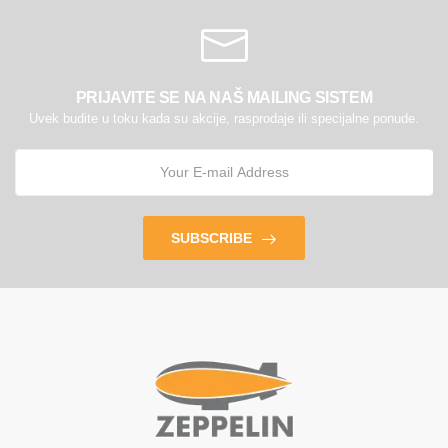
PRIJAVITE SE NA NAŠ MAILING SISTEM
Uvek budite u toku kada su akcije, rasprodaje ili specijalne ponude.
SUBSCRIBE