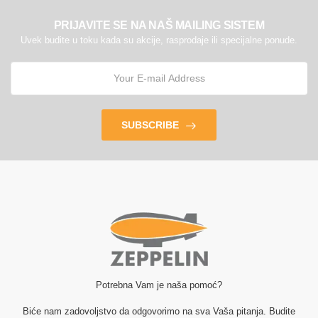
PRIJAVITE SE NA NAŠ MAILING SISTEM
Uvek budite u toku kada su akcije, rasprodaje ili specijalne ponude.
SUBSCRIBE
Potrebna Vam je naša pomoć?
Biće nam zadovoljstvo da odgovorimo na sva Vaša pitanja. Budite