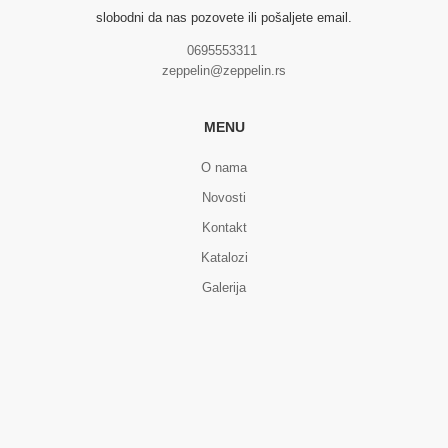
slobodni da nas pozovete ili pošaljete email.
0695553311
zeppelin@zeppelin.rs
MENU
O nama
Novosti
Kontakt
Katalozi
Galerija