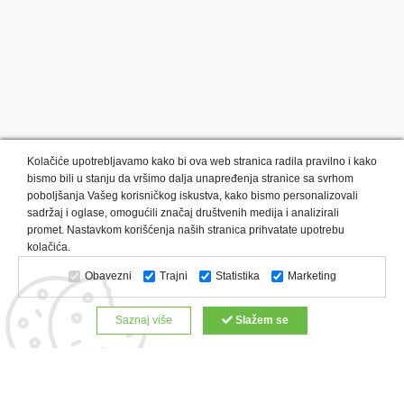
Kolačiće upotrebljavamo kako bi ova web stranica radila pravilno i kako
bismo bili u stanju da vršimo dalja unapređenja stranice sa svrhom
poboljšanja Vašeg korisničkog iskustva, kako bismo personalizovali
sadržaj i oglase, omogućili značaj društvenih medija i analizirali
promet. Nastavkom korišćenja naših stranica prihvatate upotrebu
Kategorije proizvoda:
Olovke i markeri
Privesci i trakice
kolačića.
Upaljači
USB
Tehnologija
Tekstil
Kačketi i kape
Obavezni
Trajni
Statistika
Marketing
Notesi i rokovnici
Kancelarija
Satovi
Kišobrani
Torbe i putovanja
Kuhinjski setovi
Alati i oprema
Saznaj više
Slažem se
Relaksacija, lepota i zdravlje
Kalendari
Custom proizvodi
Digitalna štampa
Proizvodi:
Reklamne majice
Štampa na šoljama
Rokovnici
Reklamne kese
Roll up baneri
Reklamni peškiri