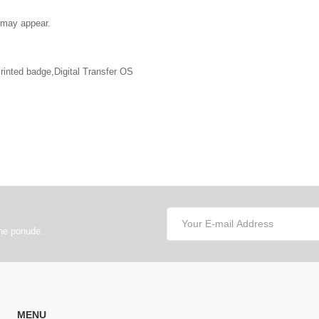
s may appear.
inted badge,Digital Transfer OS
lne ponude.
MENU