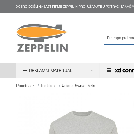
DOBRO DOŠLI NA SAJT FIRME ZEPPELIN PRO! UŽIVAJTE U POTRAZI ZA VA
REKLAMNI MATERIJAL
Početna
Textile
Unisex Sweatshirts