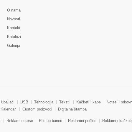
O nama
Novosti
Kontakt
Katalozi
Galerija
Upaljači
USB
Tehnologija
Tekstil
Kačketi i kape
Notesi i rokovn
Kalendari
Custom proizvodi
Digitalna štampa
i
Reklamne kese
Roll up baneri
Reklamni peškiri
Reklamni kačketi