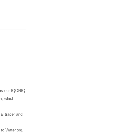
 as our IQONIQ
on, which
al tracer and
 to Water.org.