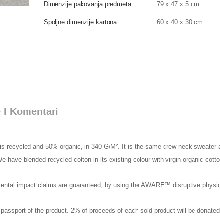
Dimenzije pakovanja predmeta
79 x 47 x 5 cm
Spoljne dimenzije kartona
60 x 40 x 30 cm
 I Komentari
is recycled and 50% organic, in 340 G/M². It is the same crew neck sweater
e have blended recycled cotton in its existing colour with virgin organic cott
mental impact claims are guaranteed, by using the AWARE™ disruptive physic
 passport of the product. 2% of proceeds of each sold product will be donated