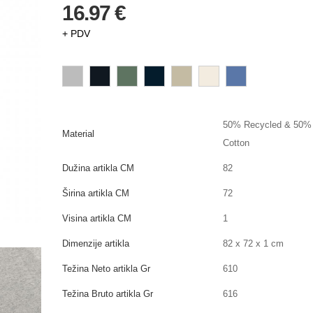
16.97 €
+ PDV
50% Recycled & 50% 
Material
Cotton
Dužina artikla CM
82
Širina artikla CM
72
Visina artikla CM
1
Dimenzije artikla
82 x 72 x 1 cm
Težina Neto artikla Gr
610
Težina Bruto artikla Gr
616