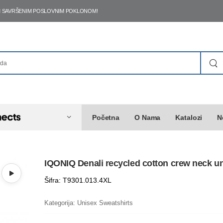
ŠIM SAVRŠENIM POSLOVNIM POKLONOM!
Početna
O Nama
Katalozi
N
IQONIQ Denali recycled cotton crew neck u
Šifra: T9301.013.4XL
Kategorija:
Unisex Sweatshirts