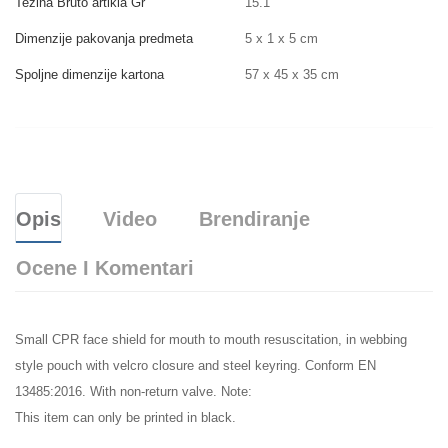
Težina Bruto artikla Gr
15.1
Dimenzije pakovanja predmeta
5 x 1 x 5 cm
Spoljne dimenzije kartona
57 x 45 x 35 cm
Opis
Video
Brendiranje
Ocene I Komentari
Small CPR face shield for mouth to mouth resuscitation, in webbing
style pouch with velcro closure and steel keyring. Conform EN
13485:2016. With non-return valve. Note:
This item can only be printed in black.