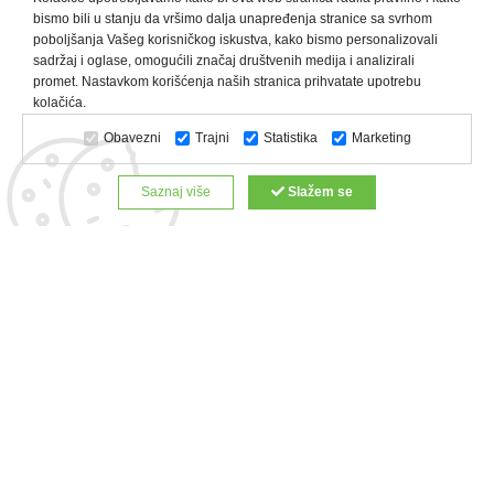
bismo bili u stanju da vršimo dalja unapređenja stranice sa svrhom
poboljšanja Vašeg korisničkog iskustva, kako bismo personalizovali
sadržaj i oglase, omogućili značaj društvenih medija i analizirali
promet. Nastavkom korišćenja naših stranica prihvatate upotrebu
Kategorije proizvoda:
Olovke i markeri
Privesci i trakice
kolačića.
Upaljači
USB
Tehnologija
Tekstil
Kačketi i kape
Obavezni
Trajni
Statistika
Marketing
Notesi i rokovnici
Kancelarija
Satovi
Kišobrani
Torbe i putovanja
Kuhinjski setovi
Alati i oprema
Saznaj više
Slažem se
Relaksacija, lepota i zdravlje
Kalendari
Custom proizvodi
Digitalna štampa
Proizvodi:
Reklamne majice
Štampa na šoljama
Rokovnici
Reklamne kese
Roll up baneri
Reklamni peškiri
Reklamni kačketi
Notesi
Copyright © 2022 Zeppelin. All Rights Reserved.