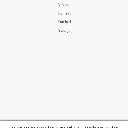
Novosti
Kontakt
Katalozi
Galerija
Kolačiće upotrebljavamo kako bi ova web stranica radila pravilno i kako