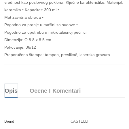
vrednost kao poslovnog poklona. Ključne karakteristike: Materijal:
keramika • Kapacitet: 300 ml •
Mat završna obrada •
Pogodno za pranje u mašini za sudove •
Pogodno za upotrebu u mikrotalasnoj pećnici
Dimenzija: O 8.8 x 8.5 cm
Pakovanje: 36/12
Preporučena štampa: tampon, preslikač, laserska gravura
Opis
Ocene I Komentari
Brend
CASTELLI