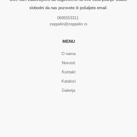
slobodni da nas pozovete ili pošaljete email.
0695553311
zeppelin@zeppelin.rs
MENU
O nama
Novosti
Kontakt
Katalozi
Galerija