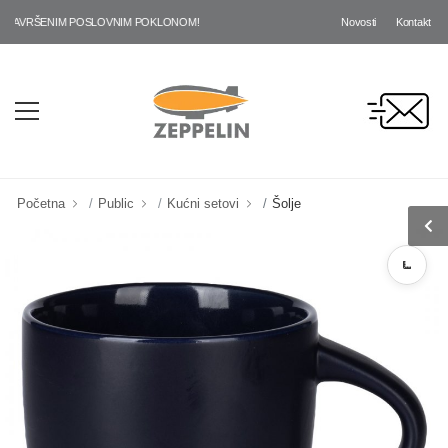
Novosti
Kontakt
SAVRŠENIM POSLOVNIM POKLONOM!
Početna
Public
Kućni setovi
Šolje