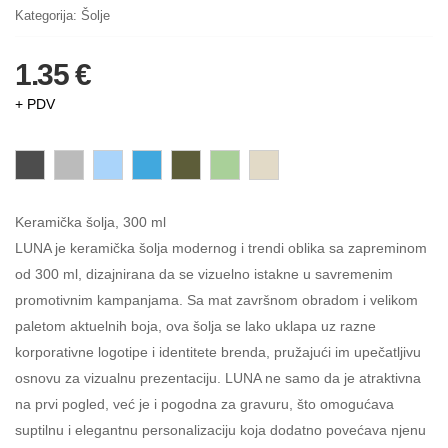
Kategorija:
Šolje
1.35 €
+ PDV
Keramička šolja, 300 ml
LUNA je keramička šolja modernog i trendi oblika sa zapreminom
od 300 ml, dizajnirana da se vizuelno istakne u savremenim
promotivnim kampanjama. Sa mat završnom obradom i velikom
paletom aktuelnih boja, ova šolja se lako uklapa uz razne
korporativne logotipe i identitete brenda, pružajući im upečatljivu
osnovu za vizualnu prezentaciju. LUNA ne samo da je atraktivna
na prvi pogled, već je i pogodna za gravuru, što omogućava
suptilnu i elegantnu personalizaciju koja dodatno povećava njenu