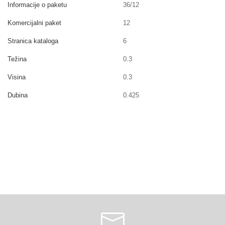
Informacije o paketu
36/12
Komercijalni paket
12
Stranica kataloga
6
Težina
0.3
Visina
0.3
Dubina
0.425