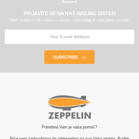
PRIJAVITE SE NA NAŠ MAILING SISTEM
Uvek budite u toku kada su akcije, rasprodaje ili specijalne ponude.
SUBSCRIBE
Potrebna Vam je naša pomoć?
Biće nam zadovoljstvo da odgovorimo na sva Vaša pitanja. Budite