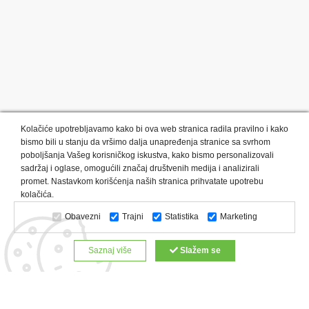
Kolačiće upotrebljavamo kako bi ova web stranica radila pravilno i kako
bismo bili u stanju da vršimo dalja unapređenja stranice sa svrhom
poboljšanja Vašeg korisničkog iskustva, kako bismo personalizovali
sadržaj i oglase, omogućili značaj društvenih medija i analizirali
promet. Nastavkom korišćenja naših stranica prihvatate upotrebu
Kategorije proizvoda:
Olovke i markeri
Privesci i trakice
kolačića.
Upaljači
USB
Tehnologija
Tekstil
Kačketi i kape
Obavezni
Trajni
Statistika
Marketing
Notesi i rokovnici
Kancelarija
Satovi
Kišobrani
Torbe i putovanja
Kuhinjski setovi
Alati i oprema
Saznaj više
Slažem se
Relaksacija, lepota i zdravlje
Kalendari
Custom proizvodi
Digitalna štampa
Proizvodi:
Reklamne majice
Štampa na šoljama
Rokovnici