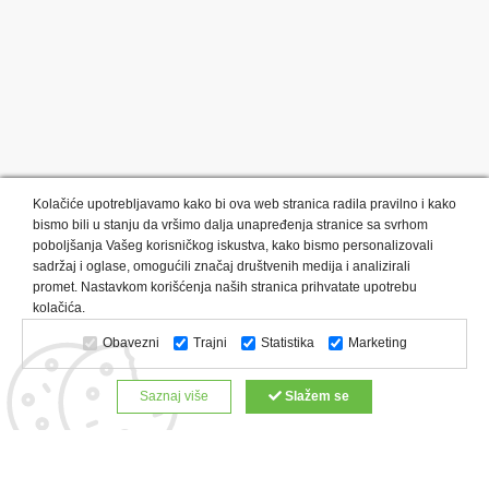
Kolačiće upotrebljavamo kako bi ova web stranica radila pravilno i kako
bismo bili u stanju da vršimo dalja unapređenja stranice sa svrhom
poboljšanja Vašeg korisničkog iskustva, kako bismo personalizovali
sadržaj i oglase, omogućili značaj društvenih medija i analizirali
promet. Nastavkom korišćenja naših stranica prihvatate upotrebu
Kategorije proizvoda:
Olovke i markeri
Privesci i trakice
kolačića.
Upaljači
USB
Tehnologija
Tekstil
Kačketi i kape
Obavezni
Trajni
Statistika
Marketing
Notesi i rokovnici
Kancelarija
Satovi
Kišobrani
Torbe i putovanja
Kuhinjski setovi
Alati i oprema
Saznaj više
Slažem se
Relaksacija, lepota i zdravlje
Kalendari
Custom proizvodi
Digitalna štampa
Proizvodi:
Reklamne majice
Štampa na šoljama
Rokovnici