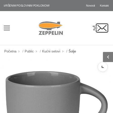
Novosti
Kontakt
AVRŠENIM POSLOVNIM POKLONOM!
Početna
Public
Kućni setovi
Šolje