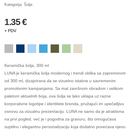
Kategorija:
Šolje
1.35 €
+ PDV
Keramička šolja, 300 ml
LUNA je keramička šolja modernog i trendi oblika sa zapreminom
od 300 ml, dizajnirana da se vizuelno istakne u savremenim
promotivnim kampanjama. Sa mat završnom obradom i velikom
paletom aktuelnih boja, ova šolja se lako uklapa uz razne
korporativne logotipe i identitete brenda, pružajući im upečatljivu
osnovu za vizualnu prezentaciju. LUNA ne samo da je atraktivna
na prvi pogled, već je i pogodna za gravuru, što omogućava
suptilnu i elegantnu personalizaciju koja dodatno povećava njenu