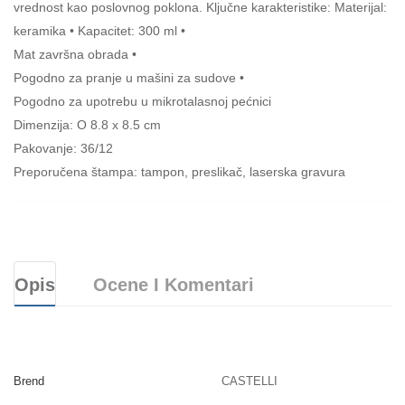
vrednost kao poslovnog poklona. Ključne karakteristike: Materijal:
keramika • Kapacitet: 300 ml •
Mat završna obrada •
Pogodno za pranje u mašini za sudove •
Pogodno za upotrebu u mikrotalasnoj pećnici
Dimenzija: O 8.8 x 8.5 cm
Pakovanje: 36/12
Preporučena štampa: tampon, preslikač, laserska gravura
Opis
Ocene I Komentari
Brend
CASTELLI