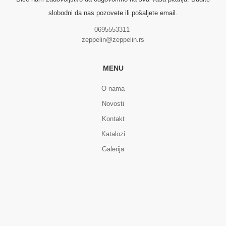
slobodni da nas pozovete ili pošaljete email.
0695553311
zeppelin@zeppelin.rs
MENU
O nama
Novosti
Kontakt
Katalozi
Galerija