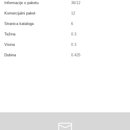
Informacije o paketu
36/12
Komercijalni paket
12
Stranica kataloga
6
Težina
0.3
Visina
0.3
Dubina
0.425