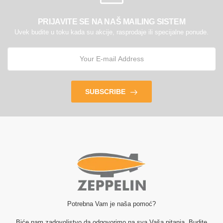
PRIJAVITE SE NA NAŠ MAILING SISTEM
Uvek budite u toku kada su akcije, rasprodaje ili specijalne ponude.
SUBSCRIBE
Potrebna Vam je naša pomoć?
Biće nam zadovoljstvo da odgovorimo na sva Vaša pitanja. Budite