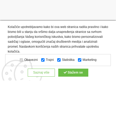
Kolačiće upotrebljavamo kako bi ova web stranica radila pravilno i kako
bismo bili u stanju da vršimo dalja unapređenja stranice sa svrhom
poboljšanja Vašeg korisničkog iskustva, kako bismo personalizovali
sadržaj i oglase, omogućili značaj društvenih medija i analizirali
promet. Nastavkom korišćenja naših stranica prihvatate upotrebu
Kategorije proizvoda:
Olovke i markeri
Privesci i trakice
kolačića.
Upaljači
USB
Tehnologija
Tekstil
Kačketi i kape
Obavezni
Trajni
Statistika
Marketing
Notesi i rokovnici
Kancelarija
Satovi
Kišobrani
Torbe i putovanja
Kuhinjski setovi
Alati i oprema
Saznaj više
Slažem se
Relaksacija, lepota i zdravlje
Kalendari
Custom proizvodi
Digitalna štampa
Proizvodi:
Reklamne majice
Štampa na šoljama
Rokovnici
Reklamne kese
Roll up baneri
Reklamni peškiri
Reklamni kačketi
Notesi