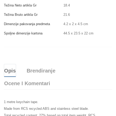
Težina Neto artikla Gr
18.4
Težina Bruto artikla Gr
21.6
Dimenzije pakovanja predmeta
4.2 x 2 x 4.5 cm
Spoljne dimenzije kartona
44.5 x 23.5 x 22 cm
Opis
Brendiranje
Ocene I Komentari
1 metre keychain tape.
Made from RCS recycled ABS and stainless steel blade.
Total recycled content: 27% based on total item weight. RCS