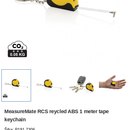
MeasureMate RCS reycled ABS 1 meter tape
keychain
Šifra: P191.7306