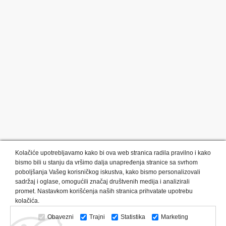
Kolačiće upotrebljavamo kako bi ova web stranica radila pravilno i kako
bismo bili u stanju da vršimo dalja unapređenja stranice sa svrhom
poboljšanja Vašeg korisničkog iskustva, kako bismo personalizovali
sadržaj i oglase, omogućili značaj društvenih medija i analizirali
promet. Nastavkom korišćenja naših stranica prihvatate upotrebu
Kategorije proizvoda:
Olovke i markeri
Privesci i trakice
kolačića.
Upaljači
USB
Tehnologija
Tekstil
Kačketi i kape
Obavezni
Trajni
Statistika
Marketing
Notesi i rokovnici
Kancelarija
Satovi
Kišobrani