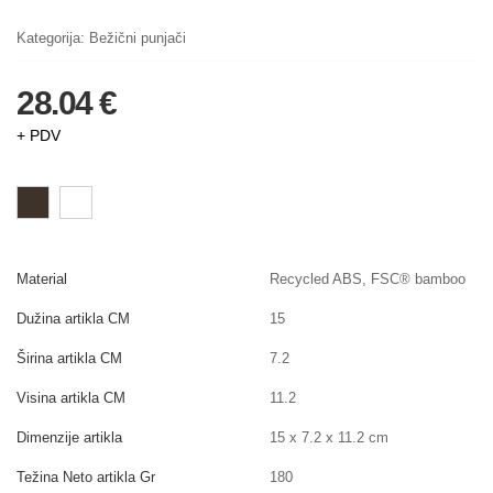
Kategorija:
Bežični punjači
28.04 €
+ PDV
Material
Recycled ABS, FSC® bamboo
Dužina artikla CM
15
Širina artikla CM
7.2
Visina artikla CM
11.2
Dimenzije artikla
15 x 7.2 x 11.2 cm
Težina Neto artikla Gr
180