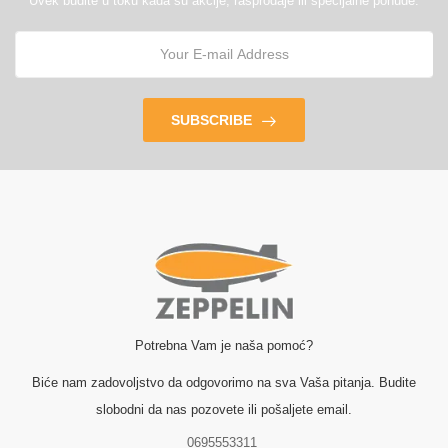
Uvek budite u toku kada su akcije, rasprodaje ili specijalne ponude.
SUBSCRIBE
Potrebna Vam je naša pomoć?
Biće nam zadovoljstvo da odgovorimo na sva Vaša pitanja. Budite
slobodni da nas pozovete ili pošaljete email.
0695553311