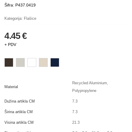
Šifra: P437.0419
Kategorija:
Flašice
4.45 €
+ PDV
Recycled Aluminium,
Material
Polypropylene
Dužina artikla CM
7.3
Širina artikla CM
7.3
Visina artikla CM
21.3