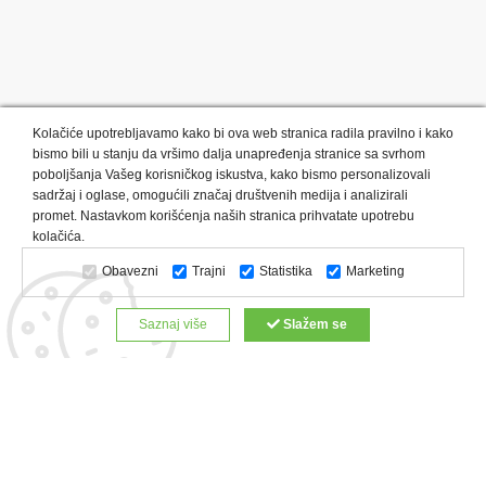
Kolačiće upotrebljavamo kako bi ova web stranica radila pravilno i kako
bismo bili u stanju da vršimo dalja unapređenja stranice sa svrhom
poboljšanja Vašeg korisničkog iskustva, kako bismo personalizovali
sadržaj i oglase, omogućili značaj društvenih medija i analizirali
promet. Nastavkom korišćenja naših stranica prihvatate upotrebu
Kategorije proizvoda:
Olovke i markeri
Privesci i trakice
kolačića.
Upaljači
USB
Tehnologija
Tekstil
Kačketi i kape
Obavezni
Trajni
Statistika
Marketing
Notesi i rokovnici
Kancelarija
Satovi
Kišobrani
Torbe i putovanja
Kuhinjski setovi
Alati i oprema
Saznaj više
Slažem se
Relaksacija, lepota i zdravlje
Kalendari
Custom proizvodi
Digitalna štampa
Proizvodi:
Reklamne majice
Štampa na šoljama
Rokovnici
Reklamne kese
Roll up baneri
Reklamni peškiri
Reklamni kačketi
Notesi