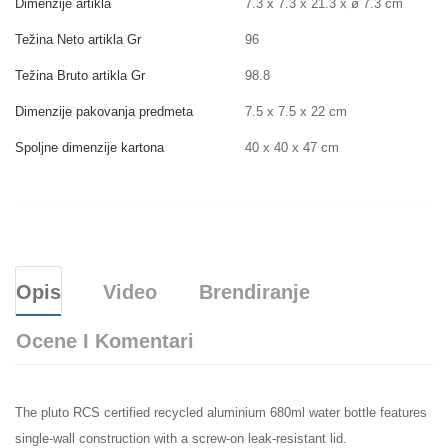
Dimenzije artikla
7.3 x 7.3 x 21.3 x ø 7.3 cm
Težina Neto artikla Gr
96
Težina Bruto artikla Gr
98.8
Dimenzije pakovanja predmeta
7.5 x 7.5 x 22 cm
Spoljne dimenzije kartona
40 x 40 x 47 cm
Opis
Video
Brendiranje
Ocene I Komentari
The pluto RCS certified recycled aluminium 680ml water bottle features
single-wall construction with a screw-on leak-resistant lid.