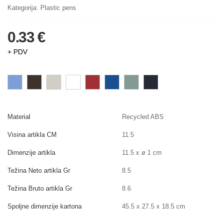
Kategorija:
Plastic pens
0.33 €
+ PDV
Material
Recycled ABS
Visina artikla CM
11.5
Dimenzije artikla
11.5 x ø 1 cm
Težina Neto artikla Gr
8.5
Težina Bruto artikla Gr
8.6
Spoljne dimenzije kartona
45.5 x 27.5 x 18.5 cm