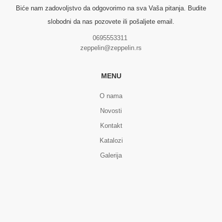
Biće nam zadovoljstvo da odgovorimo na sva Vaša pitanja. Budite
slobodni da nas pozovete ili pošaljete email.
0695553311
zeppelin@zeppelin.rs
MENU
O nama
Novosti
Kontakt
Katalozi
Galerija