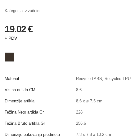
Kategorija:
Zvučnici
19.02 €
+ PDV
Material
Recycled ABS, Recycled TPU
Visina artikla CM
8.6
Dimenzije artikla
8.6 x ø 7.5 cm
Težina Neto artikla Gr
228
Težina Bruto artikla Gr
256.6
Dimenzije pakovanja predmeta
7.8 x 7.8 x 10.2 cm