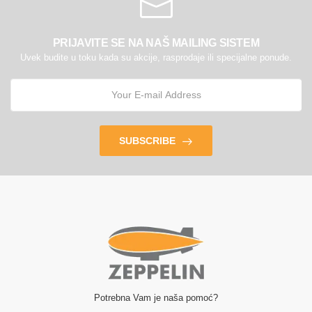
PRIJAVITE SE NA NAŠ MAILING SISTEM
Uvek budite u toku kada su akcije, rasprodaje ili specijalne ponude.
SUBSCRIBE
Potrebna Vam je naša pomoć?