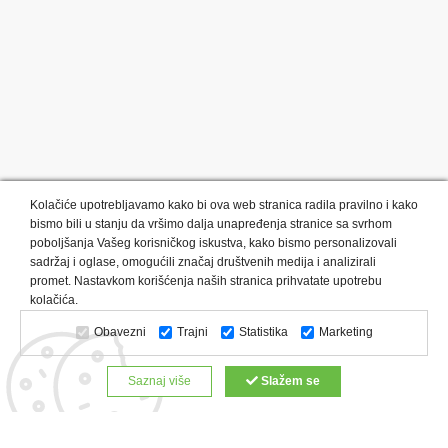
Kolačiće upotrebljavamo kako bi ova web stranica radila pravilno i kako
bismo bili u stanju da vršimo dalja unapređenja stranice sa svrhom
poboljšanja Vašeg korisničkog iskustva, kako bismo personalizovali
sadržaj i oglase, omogućili značaj društvenih medija i analizirali
promet. Nastavkom korišćenja naših stranica prihvatate upotrebu
Kategorije proizvoda:
Olovke i markeri
Privesci i trakice
kolačića.
Upaljači
USB
Tehnologija
Tekstil
Kačketi i kape
Obavezni
Trajni
Statistika
Marketing
Notesi i rokovnici
Kancelarija
Satovi
Kišobrani
Torbe i putovanja
Kuhinjski setovi
Alati i oprema
Saznaj više
Slažem se
Relaksacija, lepota i zdravlje
Kalendari
Custom proizvodi
Digitalna štampa
Proizvodi:
Reklamne majice
Štampa na šoljama
Rokovnici