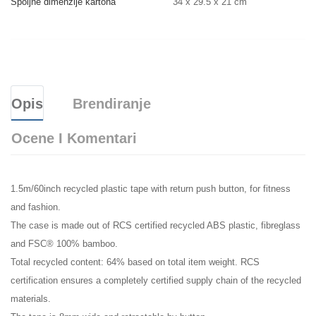
Spoljne dimenzije kartona
34 x 29.5 x 21 cm
Opis
Brendiranje
Ocene I Komentari
1.5m/60inch recycled plastic tape with return push button, for fitness
and fashion.
The case is made out of RCS certified recycled ABS plastic, fibreglass
and FSC® 100% bamboo.
Total recycled content: 64% based on total item weight. RCS
certification ensures a completely certified supply chain of the recycled
materials.