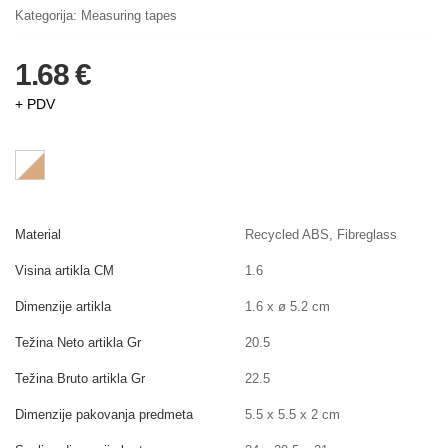
Kategorija:
Measuring tapes
1.68 €
+ PDV
Material
Recycled ABS, Fibreglass
Visina artikla CM
1.6
Dimenzije artikla
1.6 x ø 5.2 cm
Težina Neto artikla Gr
20.5
Težina Bruto artikla Gr
22.5
Dimenzije pakovanja predmeta
5.5 x 5.5 x 2 cm