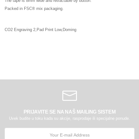
The tape is 8mm wide and retractable by button.
Packed in FSC® mix packaging.
CO2 Engraving 2,Pad Print Low,Doming
PRIJAVITE SE NA NAŠ MAILING SISTEM
Uvek budite u toku kada su akcije, rasprodaje ili specijalne ponude.