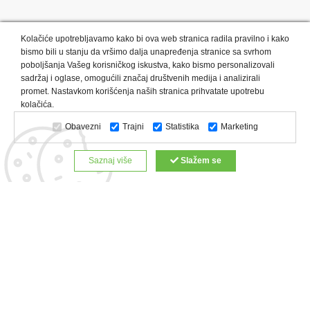
Kolačiće upotrebljavamo kako bi ova web stranica radila pravilno i kako
bismo bili u stanju da vršimo dalja unapređenja stranice sa svrhom
poboljšanja Vašeg korisničkog iskustva, kako bismo personalizovali
sadržaj i oglase, omogućili značaj društvenih medija i analizirali
promet. Nastavkom korišćenja naših stranica prihvatate upotrebu
Kategorije proizvoda:
Olovke i markeri
Privesci i trakice
kolačića.
Upaljači
USB
Tehnologija
Tekstil
Kačketi i kape
Obavezni
Trajni
Statistika
Marketing
Notesi i rokovnici
Kancelarija
Satovi
Kišobrani
Torbe i putovanja
Kuhinjski setovi
Alati i oprema
Saznaj više
Slažem se
Relaksacija, lepota i zdravlje
Kalendari
Custom proizvodi
Digitalna štampa
Proizvodi:
Reklamne majice
Štampa na šoljama
Rokovnici
Reklamne kese
Roll up baneri
Reklamni peškiri
Reklamni kačketi
Notesi