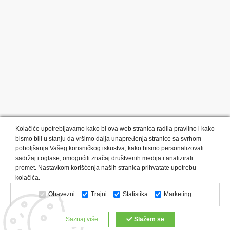
Kolačiće upotrebljavamo kako bi ova web stranica radila pravilno i kako
bismo bili u stanju da vršimo dalja unapređenja stranice sa svrhom
poboljšanja Vašeg korisničkog iskustva, kako bismo personalizovali
sadržaj i oglase, omogućili značaj društvenih medija i analizirali
promet. Nastavkom korišćenja naših stranica prihvatate upotrebu
Kategorije proizvoda:
Olovke i markeri
Privesci i trakice
kolačića.
Upaljači
USB
Tehnologija
Tekstil
Kačketi i kape
Obavezni
Trajni
Statistika
Marketing
Notesi i rokovnici
Kancelarija
Satovi
Kišobrani
Torbe i putovanja
Kuhinjski setovi
Alati i oprema
Saznaj više
Slažem se
Relaksacija, lepota i zdravlje
Kalendari
Custom proizvodi