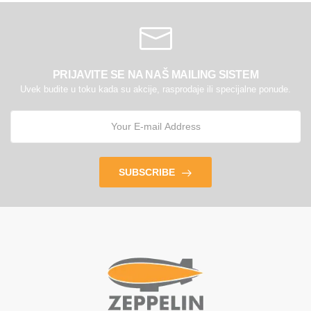
PRIJAVITE SE NA NAŠ MAILING SISTEM
Uvek budite u toku kada su akcije, rasprodaje ili specijalne ponude.
SUBSCRIBE