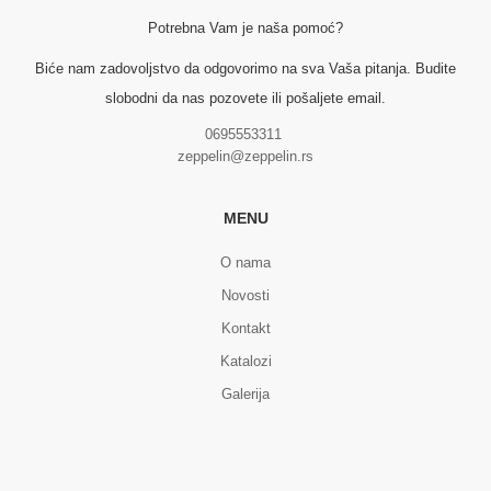
Potrebna Vam je naša pomoć?
Biće nam zadovoljstvo da odgovorimo na sva Vaša pitanja. Budite
slobodni da nas pozovete ili pošaljete email.
0695553311
zeppelin@zeppelin.rs
MENU
O nama
Novosti
Kontakt
Katalozi
Galerija