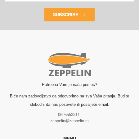
SUBSCRIBE
Potrebna Vam je naša pomoć?
Biće nam zadovoljstvo da odgovorimo na sva Vaša pitanja. Budite
slobodni da nas pozovete ili pošaljete email.
0695553311
zeppelin@zeppelin.rs
MENU