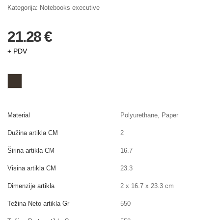
Kategorija:
Notebooks executive
21.28 €
+ PDV
Material
Polyurethane, Paper
Dužina artikla CM
2
Širina artikla CM
16.7
Visina artikla CM
23.3
Dimenzije artikla
2 x 16.7 x 23.3 cm
Težina Neto artikla Gr
550