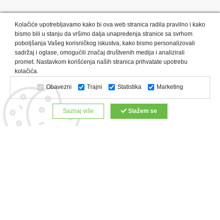
Kolačiće upotrebljavamo kako bi ova web stranica radila pravilno i kako
bismo bili u stanju da vršimo dalja unapređenja stranice sa svrhom
poboljšanja Vašeg korisničkog iskustva, kako bismo personalizovali
sadržaj i oglase, omogućili značaj društvenih medija i analizirali
promet. Nastavkom korišćenja naših stranica prihvatate upotrebu
Kategorije proizvoda:
Olovke i markeri
Privesci i trakice
kolačića.
Upaljači
USB
Tehnologija
Tekstil
Kačketi i kape
Obavezni
Trajni
Statistika
Marketing
Notesi i rokovnici
Kancelarija
Satovi
Kišobrani
Torbe i putovanja
Kuhinjski setovi
Alati i oprema
Saznaj više
Slažem se
Relaksacija, lepota i zdravlje
Kalendari
Custom proizvodi
Digitalna štampa
Proizvodi:
Reklamne majice
Štampa na šoljama
Rokovnici
Reklamne kese
Roll up baneri
Reklamni peškiri
Reklamni kačketi
Notesi