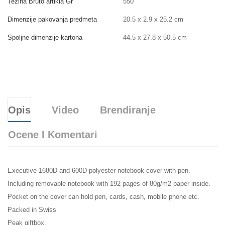
Težina Bruto artikla Gr
550
Dimenzije pakovanja predmeta
20.5 x 2.9 x 25.2 cm
Spoljne dimenzije kartona
44.5 x 27.8 x 50.5 cm
Opis
Video
Brendiranje
Ocene I Komentari
Executive 1680D and 600D polyester notebook cover with pen.
Including removable notebook with 192 pages of 80g/m2 paper inside.
Pocket on the cover can hold pen, cards, cash, mobile phone etc.
Packed in Swiss
Peak giftbox.