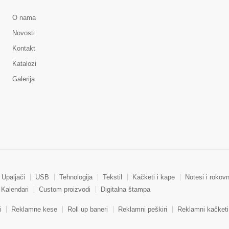
O nama
Novosti
Kontakt
Katalozi
Galerija
Upaljači
USB
Tehnologija
Tekstil
Kačketi i kape
Notesi i rokovn
Kalendari
Custom proizvodi
Digitalna štampa
i
Reklamne kese
Roll up baneri
Reklamni peškiri
Reklamni kačketi