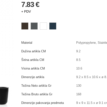
7.83 €
+ PDV
Material
Polypropylene, Stainl
Dužina artikla CM
9.2
Širina artikla CM
8.5
Visina artikla CM
10.6
Dimenzije artikla
9.2 x 8.5 x 10.6 x ø 8
Težina Neto artikla Gr
130
Težina Bruto artikla Gr
168
Dimenzije pakovanja predmeta
9 x 9 x 11.5 x ø 9.1 