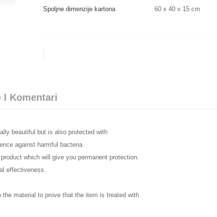
Spoljne dimenzije kartona
60 x 40 x 15 cm
 I Komentari
lly beautiful but is also protected with
fence against harmful bacteria.
e product which will give you permanent protection.
al effectiveness.
 the material to prove that the item is treated with