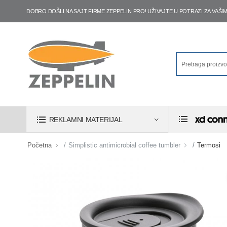
DOBRO DOŠLI NA SAJT FIRME ZEPPELIN PRO! UŽIVAJTE U POTRAZI ZA VA
REKLAMNI MATERIJAL
Početna
Simplistic antimicrobial coffee tumbler
Termosi