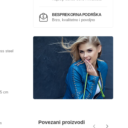
BESPREKORNA PODRŠKA
Brzo, kvalitetno i povoljno
ess steel
.5 cm
Povezani proizvodi
cm