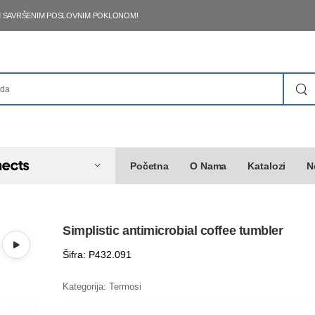
ŠIM SAVRŠENIM POSLOVNIM POKLONOM!
Početna
O Nama
Katalozi
N
Simplistic antimicrobial coffee tumbler
Šifra: P432.091
Kategorija:
Termosi