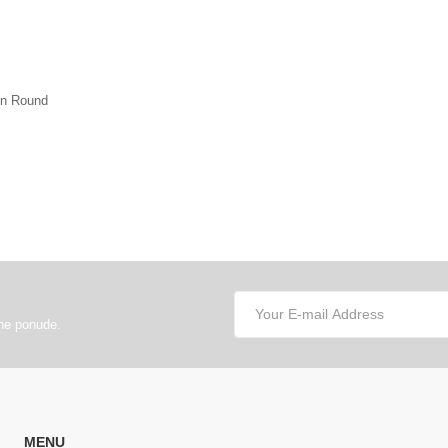
en Round
lne ponude.
MENU